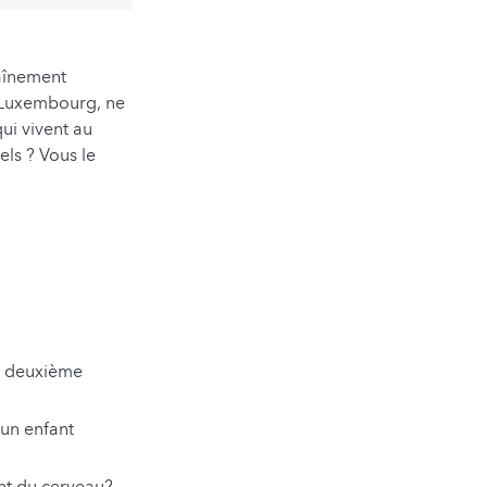
raînement
u Luxembourg, ne
ui vivent au
els ? Vous le
e deuxième
un enfant