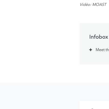
Vidéo: MOAST
Infobox
Meet th