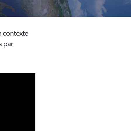
n contexte
s par