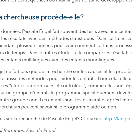
 sont les conséquences du multilinguisme sur le développeme
 chercheuse procède-elle?
s données, Pascale Engel fait souvent des tests avec une centai
e les résultats avec des méthodes statistiques. Dans certains cas,
endant plusieurs années pour voir comment certains processu
s du temps. Dans d'autres études, elle compare les résultats d
es enfants multilingues avec des enfants monolingues.
el ne fait pas que de la recherche sur les causes et les problè
e aussi des méthodes pour aider les enfants. Pour cela, elle ut
ées "études randomisées et contrôlées", comme elles sont éga
ur un groupe d'enfants le programme spécifiquement dévelo
autre groupe non. Les enfants sont testés avant et après l'inte
chercheurs peuvent savoir si le programme aide ou non.
lus sur la recherche de Pascale Engel? Clique ici:
http://langco
l Bertemes, Pascale Engel