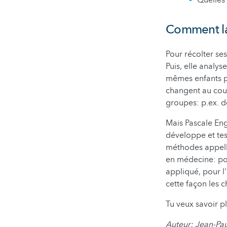
Quelles
Comment la
Pour récolter se
Puis, elle analys
mêmes enfants p
changent au cour
groupes: p.ex. d
Mais Pascale Eng
développe et test
méthodes appell
en médecine: po
appliqué, pour l'
cette façon les 
Tu veux savoir p
Auteur: Jean-Pau