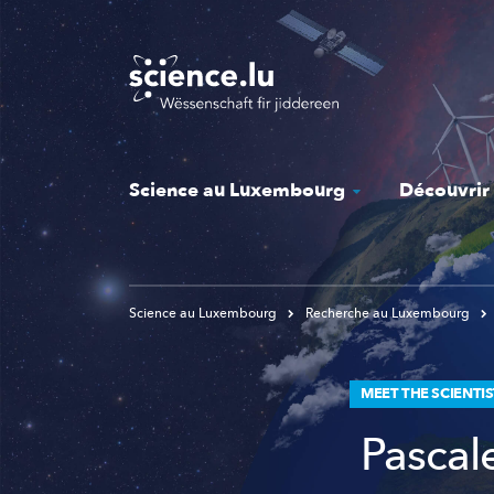
Skip
to
main
content
Science au Luxembourg
Découvrir
Science au Luxembourg
Recherche au Luxembourg
MEET THE SCIENTI
Pascal