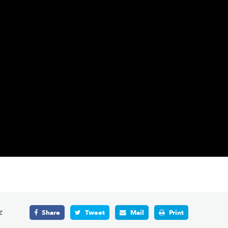
z
Share
Tweet
Mail
Print