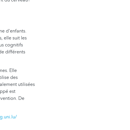
nt du cerveau?
ne d'enfants.
 elle suit les
s cognitifs
e différents
mes. Elle
ilise des
lement utilisées
ppé est
rvention. De
g.uni.lu/