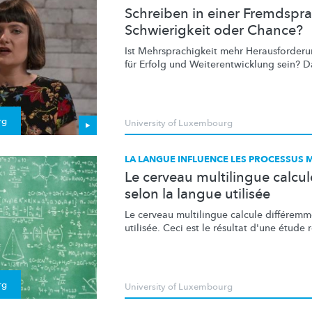
Schreiben in einer Fremdspra
Schwierigkeit oder Chance?
Ist
Mehrsprachigkeit
mehr
Herausforder
für Erfolg und
Weiterentwicklung
sein? Da
rg
University of Luxembourg
LA LANGUE INFLUENCE LES PROCESSUS
Le cerveau multilingue calcu
selon la langue utilisée
Le cerveau multilingue calcule différemm
utilisée. Ceci est le résultat d'une étude r
rg
University of Luxembourg