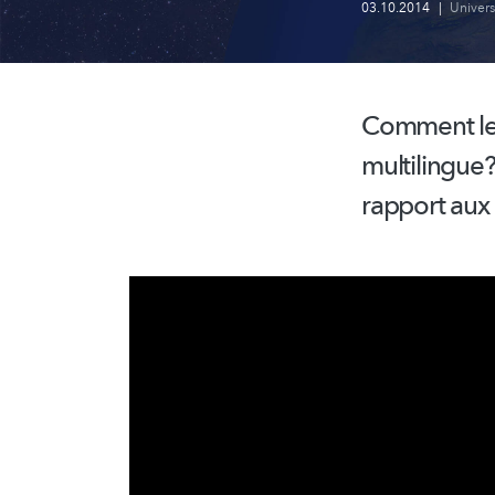
03.10.2014
|
Univer
Comment les
multilingue?
rapport aux