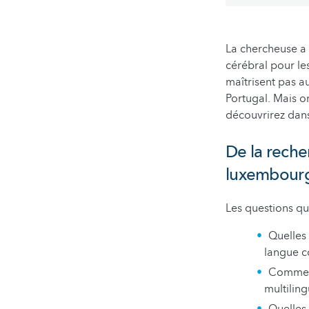
La chercheuse a 
cérébral pour le
maîtrisent pas a
Portugal. Mais o
découvrirez dans
De la reche
luxembour
Les questions q
Quelles
langue c
Comment
multilin