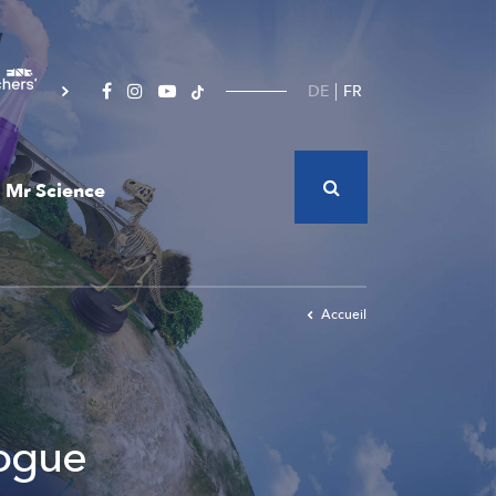
DE
FR
Mr Science
Accueil
logue