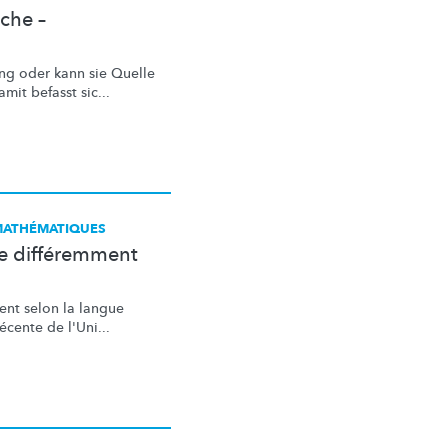
che –
ung
oder kann sie Quelle
mit befasst sic...
 MATHÉMATIQUES
le différemment
ent selon la langue
écente de l'Uni...