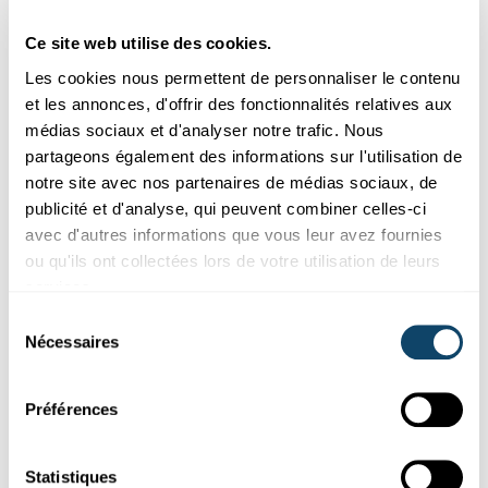
Ce site web utilise des cookies.
Les cookies nous permettent de personnaliser le contenu
et les annonces, d'offrir des fonctionnalités relatives aux
médias sociaux et d'analyser notre trafic. Nous
partageons également des informations sur l'utilisation de
notre site avec nos partenaires de médias sociaux, de
Recherche au Luxembourg
publicité et d'analyse, qui peuvent combiner celles-ci
avec d'autres informations que vous leur avez fournies
ou qu'ils ont collectées lors de votre utilisation de leurs
SPEZIFESCH SPROOCHENTWÉCKLUNGSSTÉIERUNG (SSES)
Wat as eng SSES a wat si Problemer bei der
services.
Diagnose?
Sélection
Nécessaires
du
LEARN erklärt eis wat eng spezifesch
Sproochentwécklungsstéierung
(SSES) as, wéi se
diagnostizéiert
consentement
gëtt a wat d’Ursaac...
Préférences
LEARN
,
University of Luxembourg
Statistiques