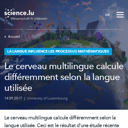
Skip
to
DE
main
content
Accueil
LA LANGUE INFLUENCE LES PROCESSUS MATHÉMATIQUES
Le cerveau multilingue calcule
différemment selon la langue
utilisée
14.09.2017
|
University of Luxembourg
Le cerveau multilingue calcule différemment selon la
langue utilisée. Ceci est le résultat d'une étude récente