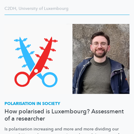
C2DH
,
University of Luxembourg
POLARISATION IN SOCIETY
How polarised is Luxembourg? Assessment
of a researcher
Is polarisation increasing and more and more dividing our