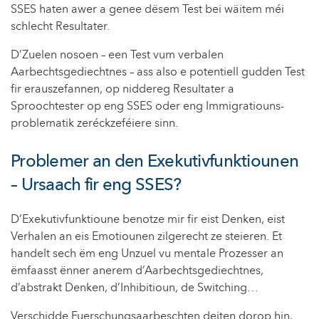
SSES haten awer a genee dësem Test bei wäitem méi
schlecht Resultater.
D’Zuelen nosoen – een Test vum verbalen
Aarbechtsgediechtnes – ass also e potentiell gudden Test
fir erauszefannen, op niddereg Resultater a
Sproochtester op eng SSES oder eng Immigratiouns-
problematik zeréckzeféiere sinn.
Problemer an den Exekutivfunktiounen
– Ursaach fir eng SSES?
D’Exekutivfunktioune benotze mir fir eist Denken, eist
Verhalen an eis Emotiounen zilgerecht ze steieren. Et
handelt sech ëm eng Unzuel vu mentale Prozesser an
ëmfaasst ënner anerem d’Aarbechtsgediechtnes,
d’abstrakt Denken, d’Inhibitioun, de Switching…
Verschidde Fuerschungsaarbeschten deiten dorop hin,