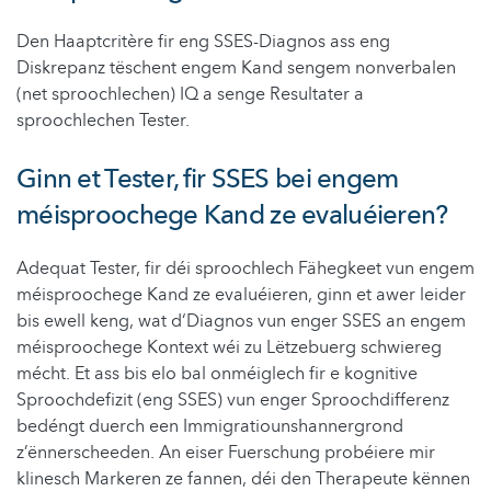
Den Haaptcritère fir eng SSES-Diagnos ass eng
Diskrepanz tëschent engem Kand sengem nonverbalen
(net sproochlechen) IQ a senge Resultater a
sproochlechen Tester.
Ginn et Tester, fir SSES bei engem
méisproochege Kand ze evaluéieren?
Adequat Tester, fir déi sproochlech Fähegkeet vun engem
méisproochege Kand ze evaluéieren, ginn et awer leider
bis ewell keng, wat d‘Diagnos vun enger SSES an engem
méisproochege Kontext wéi zu Lëtzebuerg schwiereg
mécht. Et ass bis elo bal onméiglech fir e kognitive
Sproochdefizit (eng SSES) vun enger Sproochdifferenz
bedéngt duerch een Immigratiounshannergrond
z’ënnerscheeden. An eiser Fuerschung probéiere mir
klinesch Markeren ze fannen, déi den Therapeute kënnen