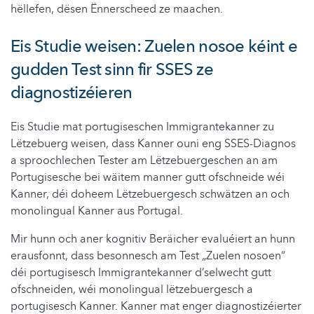
hëllefen, dësen Ënnerscheed ze maachen.
Eis Studie weisen: Zuelen nosoe kéint e
gudden Test sinn fir SSES ze
diagnostizéieren
Eis Studie mat portugiseschen Immigrantekanner zu
Lëtzebuerg weisen, dass Kanner ouni eng SSES-Diagnos
a sproochlechen Tester am Lëtzebuergeschen an am
Portugisesche bei wäitem manner gutt ofschneide wéi
Kanner, déi doheem Lëtzebuergesch schwätzen an och
monolingual Kanner aus Portugal.
Mir hunn och aner kognitiv Beräicher evaluéiert an hunn
erausfonnt, dass besonnesch am Test „Zuelen nosoen“
déi portugisesch Immigrantekanner d’selwecht gutt
ofschneiden, wéi monolingual lëtzebuergesch a
portugisesch Kanner. Kanner mat enger diagnostizéierter