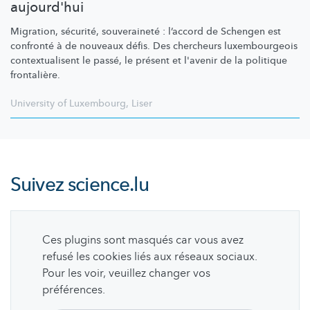
aujourd'hui
Migration, sécurité, souveraineté : l’accord de Schengen est
confronté à de nouveaux défis. Des chercheurs
luxembourgeois
contextualisent
le passé, le présent et l'avenir de la politique
frontalière.
University of Luxembourg
,
Liser
Suivez
science.lu
Ces plugins sont masqués car vous avez
refusé les cookies liés aux réseaux sociaux.
Pour les voir, veuillez changer vos
préférences.