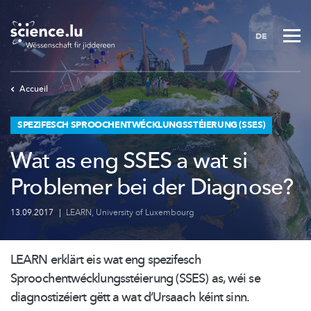
Skip
to
DE
main
content
Accueil
SPEZIFESCH SPROOCHENTWÉCKLUNGSSTÉIERUNG (SSES)
Wat as eng SSES a wat si
Problemer bei der Diagnose?
13.09.2017
|
LEARN
,
University of Luxembourg
LEARN erklärt eis wat eng spezifesch
Sproochentwécklungsstéierung
(SSES) as, wéi se
diagnostizéiert
gëtt a wat d’Ursaach kéint sinn.