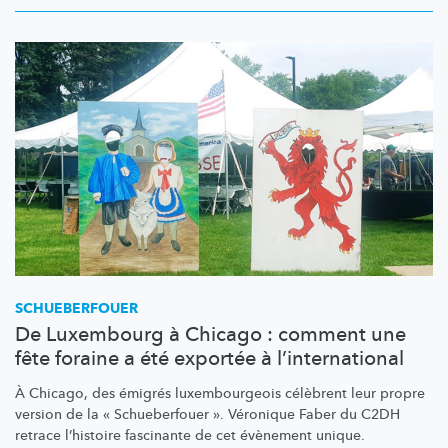
SCHUEBERFOUER
De Luxembourg à Chicago : comment une
fête foraine a été exportée à l’international
À Chicago, des émigrés
luxembourgeois
célèbrent leur propre
version de la « Schueberfouer ». Véronique Faber du C2DH
retrace l’histoire fascinante de cet évènement unique.