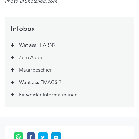
Photo © Shotshop.com
Infobox
Wat ass LEARN?
Zum Auteur
Matarbeschter
Waat ass EMACS ?
Fir weider Informatiounen