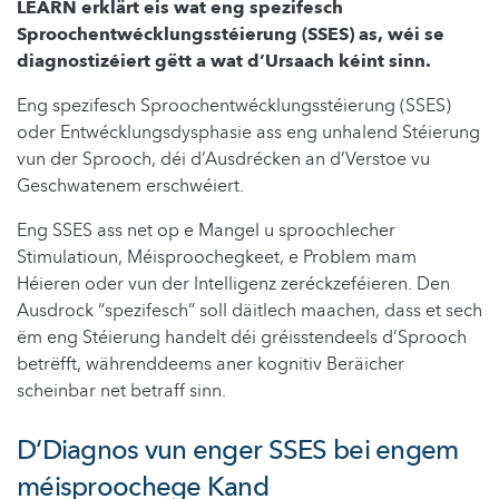
LEARN erklärt eis wat eng spezifesch
Sproochentwécklungsstéierung (SSES) as, wéi se
diagnostizéiert gëtt a wat d’Ursaach kéint sinn.
Eng spezifesch Sproochentwécklungsstéierung (SSES)
oder Entwécklungsdysphasie ass eng unhalend Stéierung
vun der Sprooch, déi d’Ausdrécken an d’Verstoe vu
Geschwatenem erschwéiert.
Eng SSES ass net op e Mangel u sproochlecher
Stimulatioun, Méisproochegkeet, e Problem mam
Héieren oder vun der Intelligenz zeréckzeféieren. Den
Ausdrock “spezifesch” soll däitlech maachen, dass et sech
ëm eng Stéierung handelt déi gréisstendeels d’Sprooch
betrëfft, währenddeems aner kognitiv Beräicher
scheinbar net betraff sinn.
D‘Diagnos vun enger SSES bei engem
méisproochege Kand