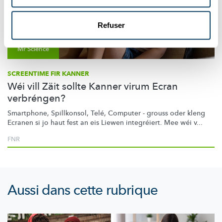
Refuser
Mr Science
SCREENTIME FIR KANNER
Wéi vill Zäit sollte Kanner virum Ecran
verbréngen?
Smartphone, Spillkonsol, Telé, Computer - grouss oder kleng
Ecranen si jo haut fest an eis Liewen integréiert. Mee wéi v...
FNR
Aussi dans cette rubrique