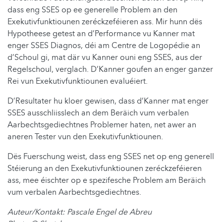
dass eng SSES op ee generelle Problem an den
Exekutivfunktiounen zeréckzeféieren ass. Mir hunn dës
Hypotheese getest an d’Performance vu Kanner mat
enger SSES Diagnos, déi am Centre de Logopédie an
d’Schoul gi, mat där vu Kanner ouni eng SSES, aus der
Regelschoul, verglach. D’Kanner goufen an enger ganzer
Rei vun Exekutivfunktiounen evaluéiert.
D’Resultater hu kloer gewisen, dass d’Kanner mat enger
SSES ausschliisslech an dem Beräich vum verbalen
Aarbechtsgediechtnes Problemer haten, net awer an
aneren Tester vun den Exekutivfunktiounen.
Dës Fuerschung weist, dass eng SSES net op eng generell
Stéierung an den Exekutivfunktiounen zeréckzeféieren
ass, mee éischter op e spezifesche Problem am Beräich
vum verbalen Aarbechtsgediechtnes.
Auteur/Kontakt: Pascale Engel de Abreu