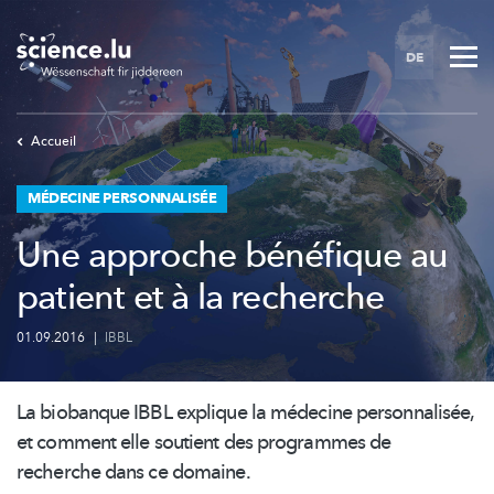
Skip
to
DE
main
content
Accueil
MÉDECINE PERSONNALISÉE
Une approche bénéfique au
patient et à la recherche
01.09.2016
|
IBBL
La biobanque IBBL explique la médecine
personnalisée,
et comment elle soutient des programmes de
recherche dans ce domaine.