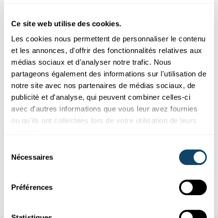
Ce site web utilise des cookies.
Les cookies nous permettent de personnaliser le contenu
et les annonces, d'offrir des fonctionnalités relatives aux
médias sociaux et d'analyser notre trafic. Nous
partageons également des informations sur l'utilisation de
notre site avec nos partenaires de médias sociaux, de
Découvrir
publicité et d'analyse, qui peuvent combiner celles-ci
avec d'autres informations que vous leur avez fournies
SCIENCE CHECK
ou qu'ils ont collectées lors de votre utilisation de leurs
Ziel mir keng : Quels sont les enjeux des
services.
résistances aux antibiotiques ?
Sélection
Partout dans le monde, les résistances aux antibiotiques
Nécessaires
du
augmentent. Pourquoi
apparaissent-elles
? Quelle est la
consentement
situati...
Préférences
FNR
Statistiques