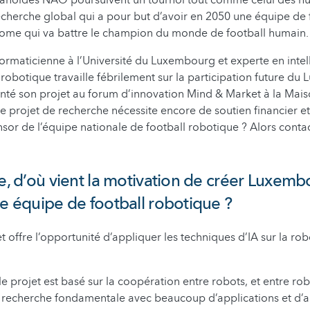
noïdes NAO poursuivent un tournoi tout comme celui des huma
echerche global qui a pour but d’avoir en 2050 une équipe de 
ome qui va battre le champion du monde de football humain.
nformaticienne à l’Université du Luxembourg et experte en inte
 et robotique travaille fébrilement sur la participation future d
senté son projet au forum d’innovation Mind & Market à la Mais
le projet de recherche nécessite encore de soutien financier et
nsor de l’équipe nationale de football robotique ? Alors contac
re, d’où vient la motivation de créer Luxem
re équipe de football robotique ?
t offre l’opportunité d’appliquer les techniques d’IA sur la rob
 projet est basé sur la coopération entre robots, et entre rob
e recherche fondamentale avec beaucoup d’applications et d’ail