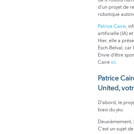
de 6 robots huma
d’un projet de r
robotique auton
Patrice Caire
, i
artificielle (IA)
Hier, elle a pré
Esch-Belval, car 
Envie d’être spo
Caire
ici
.
Patrice Cai
United, vot
D’abord, le proje
biais du jeu.
Deuxièmement, le
C’est un sujet d