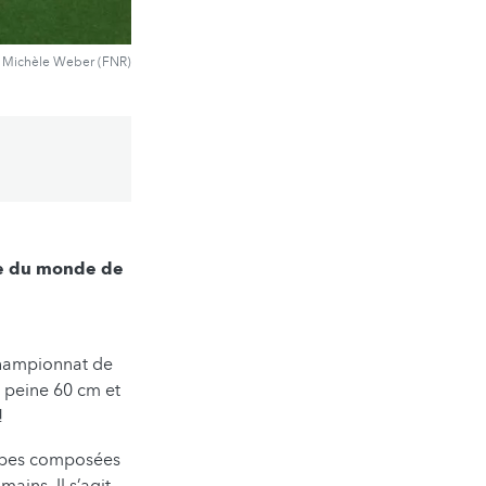
) Michèle Weber (FNR)
ne du monde de
 championnat de
à peine 60 cm et
!
ipes composées