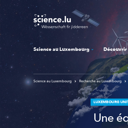
Skip
to
main
content
Science au Luxembourg
Découvrir
Science au Luxembourg
Recherche au Luxembourg
LUXEMBOURG UNI
Une éq