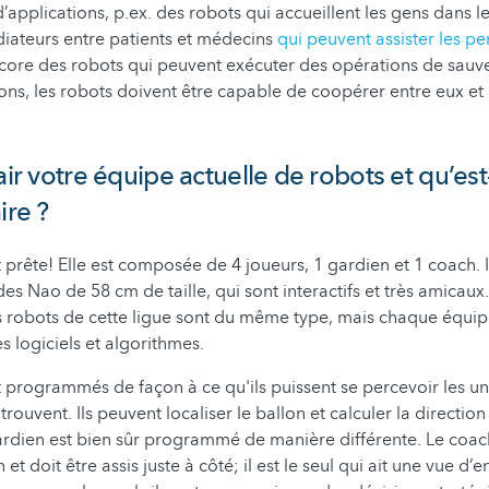
d’applications, p.ex. des robots qui accueillent les gens dans 
iateurs entre patients et médecins
qui peuvent assister les p
core des robots qui peuvent exécuter des opérations de sauv
ions, les robots doivent être capable de coopérer entre eux et 
air votre équipe actuelle de robots et qu’est
ire ?
prête! Elle est composée de 4 joueurs, 1 gardien et 1 coach. Il
s Nao de 58 cm de taille, qui sont interactifs et très amicaux.
es robots de cette ligue sont du même type, mais chaque équi
es logiciels et algorithmes.
 programmés de façon à ce qu'ils puissent se percevoir les uns
 trouvent. Ils peuvent localiser le ballon et calculer la directio
rdien est bien sûr programmé de manière différente. Le coac
 et doit être assis juste à côté; il est le seul qui ait une vue d