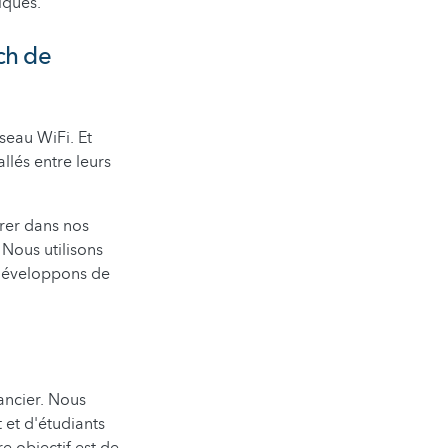
giques.
ch de
seau WiFi. Et
llés entre leurs
grer dans nos
Nous utilisons
 développons de
ancier. Nous
 et d'étudiants