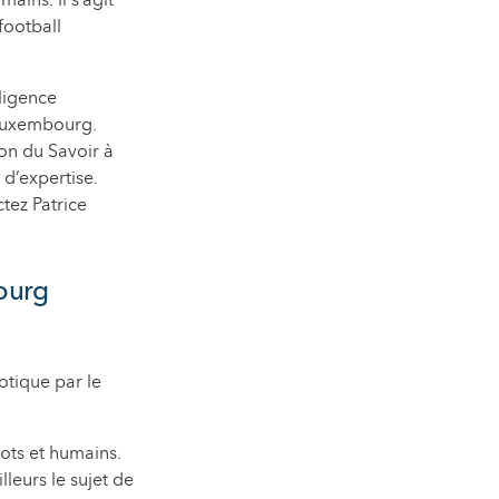
ins. Il s’agit
football
lligence
u Luxembourg.
on du Savoir à
 d’expertise.
tez Patrice
bourg
otique par le
ots et humains.
leurs le sujet de