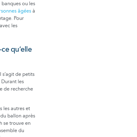
le banques ou les
ersonnes âgées
à
etage. Pour
avec les
-ce qu’elle
 s’agit de petits
 Durant les
pe de recherche
 les autres et
n du ballon après
h se trouve en
’ensemble du