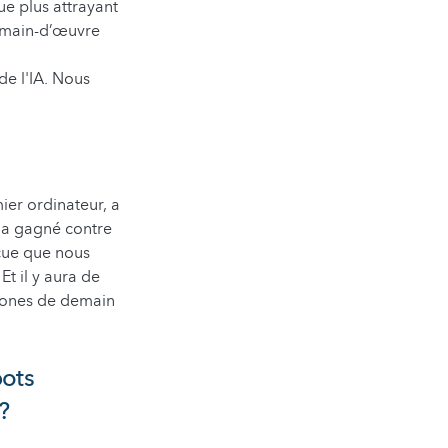
ue plus attrayant
e main-d’œuvre
de l'IA. Nous
ier ordinateur, a
 a gagné contre
cue que nous
Et il y aura de
phones de demain
bots
?