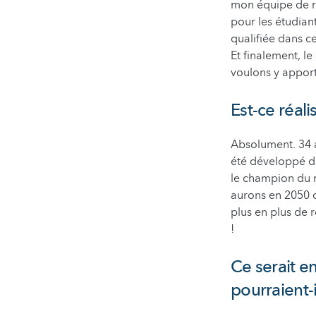
mon équipe de re
pour les étudian
qualifiée dans c
Et finalement, l
voulons y apport
Est-ce réal
Absolument. 34 a
été développé da
le champion du 
aurons en 2050 de
plus en plus de 
!
Ce serait e
pourraient-