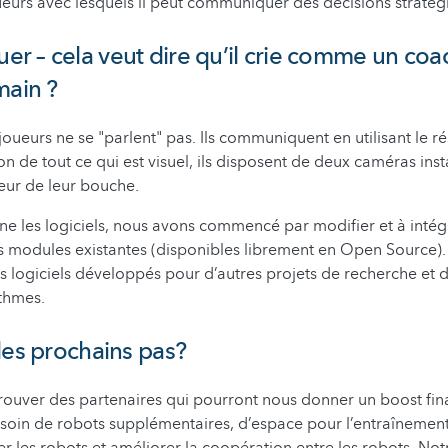
oueurs avec lesquels il peut communiquer des décisions straté
 – cela veut dire qu’il crie comme un coa
main ?
oueurs ne se "parlent" pas. Ils communiquent en utilisant le ré
n de tout ce qui est visuel, ils disposent de deux caméras insta
teur de leur bouche.
ne les logiciels, nous avons commencé par modifier et à inté
modules existantes (disponibles librement en Open Source). 
s logiciels développés pour d’autres projets de recherche et
thmes.
les prochains pas?
ouver des partenaires qui pourront nous donner un boost fin
oin de robots supplémentaires, d’espace pour l’entraînement