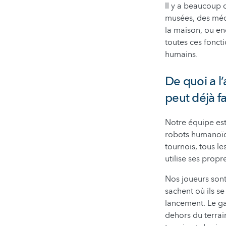
Il y a beaucoup 
musées, des méd
la maison, ou en
toutes ces fonct
humains.
De quoi a l’
peut déjà fa
Notre équipe est 
robots humanoïde
tournois, tous l
utilise ses propr
Nos joueurs sont
sachent où ils se
lancement. Le ga
dehors du terrain