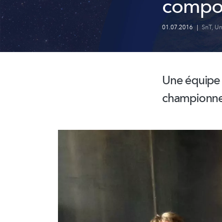
compos
01.07.2016
|
SnT
,
Un
Une équipe 
championne