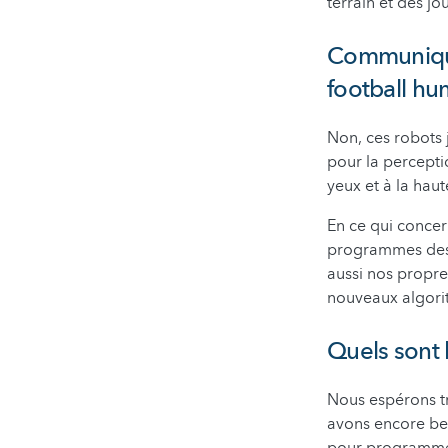
terrain et des j
Communiquer
football hu
Non, ces robots j
pour la perceptio
yeux et à la hau
En ce qui concer
programmes des 
aussi nos propre
nouveaux algori
Quels sont 
Nous espérons tr
avons encore bes