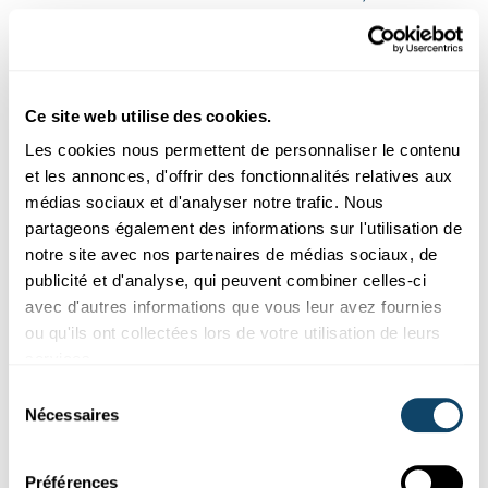
l'éducation et à la profession. Ces informations
sont indispensables pour mesurer les inégalités.
Gwenaëlle Le Coroller
Ce site web utilise des cookies.
Les cookies nous permettent de personnaliser le contenu
G.O.
: Tous les citoyens ne connaissent pas les missions
et les annonces, d'offrir des fonctionnalités relatives aux
de l'institut de statistique (voir encadré « Qu'est-ce que le
médias sociaux et d'analyser notre trafic. Nous
STATEC ? »). Certains nous confondent avec
partageons également des informations sur l'utilisation de
l'administration des contributions et craignent un
notre site avec nos partenaires de médias sociaux, de
contrôle d'impôts quand ils indiquent leur revenu annuel.
publicité et d'analyse, qui peuvent combiner celles-ci
Or, il est interdit d'établir un lien entre les données
avec d'autres informations que vous leur avez fournies
d'enquête et les données fiscales. Au Luxembourg, les
ou qu'ils ont collectées lors de votre utilisation de leurs
enquêtes et les études sont soumises à la loi sur la
services.
protection des données. Avec la Commission nationale
Sélection
pour la protection des données (CNPD), nous disposons
Nécessaires
du
des structures de contrôle nécessaires. Les données
consentement
recueillies par le STATEC ou d'autres instituts de
recherche publics sont uniquement utilisées à des fins de
Préférences