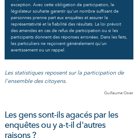
exception. Avec cette obligation de participation, le
législateur souhaite garantir qu'un nombre suffisant de
personnes prenne part aux enquêtes et assurer la
représentativité et la fiabilité des résultats. La loi prévoit
des amendes en cas de refus de participation ou si les
participants donnent des réponses erronées. Dans les faits,
les particuliers ne reçoivent généralement qu'un
avertissement ou un rappel.
Les statistiques reposent sur la participation de
l'ensemble des citoyens.
Guillaume Osier
Les gens sont-ils agacés par les
enquêtes ou y a-t-il d'autres
raisons ?