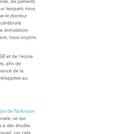
onde, les patients
our lesquels nous
ue le docteur
 cérébrale
a stimulation
ace, nous voyons
B et de l'école
s, afin de
avancé de la
veloppées au
die de Parkinson
nale, ce qui
s à des études
avail, car cela