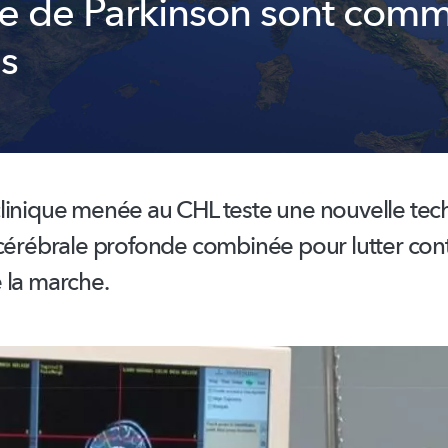
e de Parkinson sont com
és
linique menée au CHL teste une nouvelle tec
 cérébrale profonde combinée pour lutter cont
 la marche.