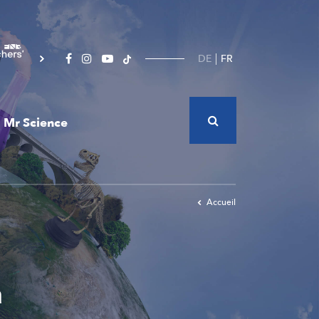
DE
FR
Mr Science
Accueil
a