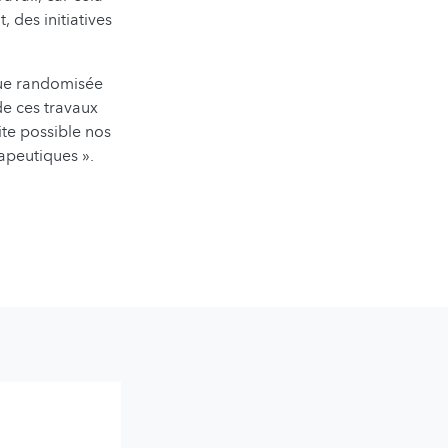
 des initiatives
que randomisée
de ces travaux
ite possible nos
apeutiques ».