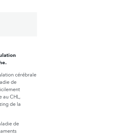
ulation
he.
lation cérébrale
ladie de
icilement
e au CHL,
zing de la
aladie de
icaments