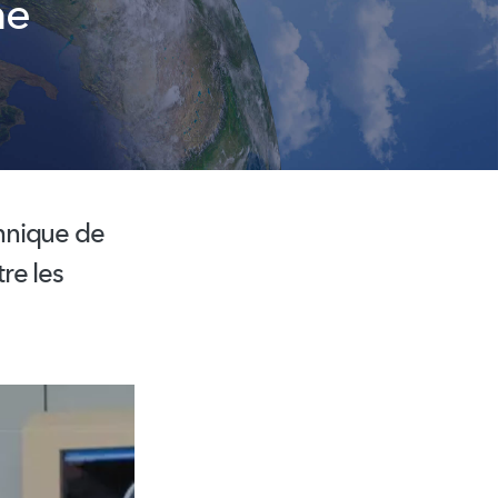
me
hnique de
re les