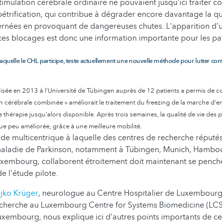
stimulation cérébrale ordinaire ne pouvaient jusqu'ici traiter 
rification, qui contribue à dégrader encore davantage la qua
rnées en provoquant de dangereuses chutes. L'apparition d'
ces blocages est donc une information importante pour les pat
laquelle le CHL participe, teste actuellement une nouvelle méthode pour lutter cont
lisée en 2013 à l'Université de Tübingen auprès de 12 patients a permis de c
on cérébrale combinée » améliorait le traitement du freezing de la marche d'
e thérapie jusqu'alors disponible. Après trois semaines, la qualité de vie des p
que peu améliorée, grâce à une meilleure mobilité.
de multicentrique à laquelle des centres de recherche réputés
aladie de Parkinson, notamment à Tübingen, Munich, Hambou
xembourg, collaborent étroitement doit maintenant se pencher
de l'étude pilote.
jko Krüger
, neurologue au Centre Hospitalier de Luxembourg
cherche au Luxembourg Centre for Systems Biomedicine (LC
Luxembourg, nous explique ici d'autres points importants de ce