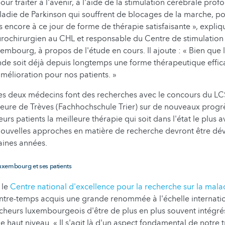
pour traiter à l'avenir, à l'aide de la stimulation cérébrale prof
aladie de Parkinson qui souffrent de blocages de la marche, p
 encore à ce jour de forme de thérapie satisfaisante », expliq
urochirurgien au CHL et responsable du Centre de stimulation
mbourg, à propos de l'étude en cours. Il ajoute : « Bien que l
nde soit déjà depuis longtemps une forme thérapeutique effic
amélioration pour nos patients. »
es deux médecins font des recherches avec le concours du LCS
eure de Trèves (Fachhochschule Trier) sur de nouveaux progrè
leurs patients la meilleure thérapie qui soit dans l'état le plus 
nouvelles approches en matière de recherche devront être dé
aines années.
uxembourg et ses patients
 le
Centre national d'excellence pour la recherche sur la mala
ntre-temps acquis une grande renommée à l'échelle internatio
heurs luxembourgeois d'être de plus en plus souvent intégré
e haut niveau. « Il s'agit là d'un aspect fondamental de notre tr