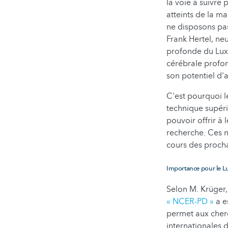
la voie à suivre 
atteints de la m
ne disposons pas
Frank Hertel, ne
profonde du Luxe
cérébrale profo
son potentiel d'
C'est pourquoi l
technique supéri
pouvoir offrir à 
recherche. Ces 
cours des proch
Importance pour le L
Selon M. Krüger,
« NCER-PD »
a e
permet aux cherc
internationales d