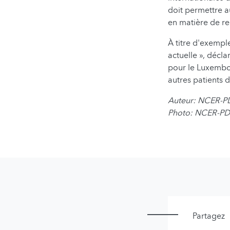
doit permettre a
en matière de r
À titre d'exempl
actuelle », décla
pour le Luxembou
autres patients 
Auteur: NCER-P
Photo:
NCER-PD
Partagez