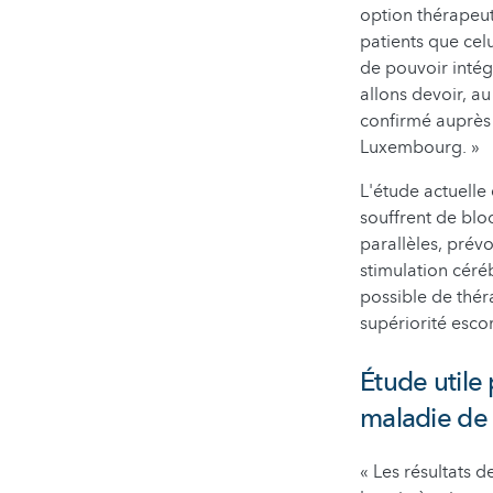
option thérapeut
patients que celu
de pouvoir inté
allons devoir, a
confirmé auprès 
Luxembourg. »
L'étude actuelle 
souffrent de blo
parallèles, prévo
stimulation céré
possible de thér
supériorité esco
Étude utile 
maladie de 
« Les résultats 