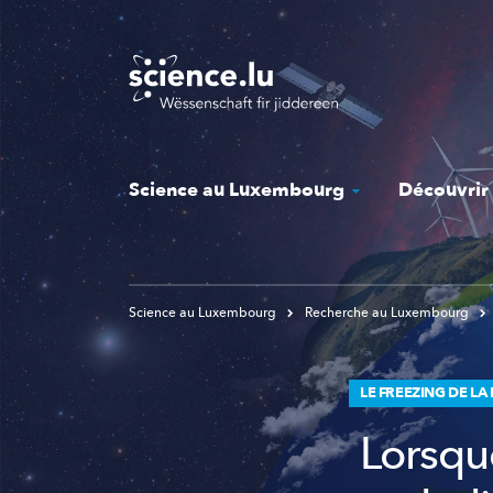
Skip
to
main
content
Science au Luxembourg
Découvrir
Science au Luxembourg
Recherche au Luxembourg
LE FREEZING DE L
Lorsque