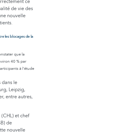
correctement ce
lité de vie des
une nouvelle
ients.
re les blocages de la
onstater que la
environ 40 % par
articipants à l'étude
 dans le
rg, Leipzig,
, entre autres,
 (CHL) et chef
SB) de
tte nouvelle