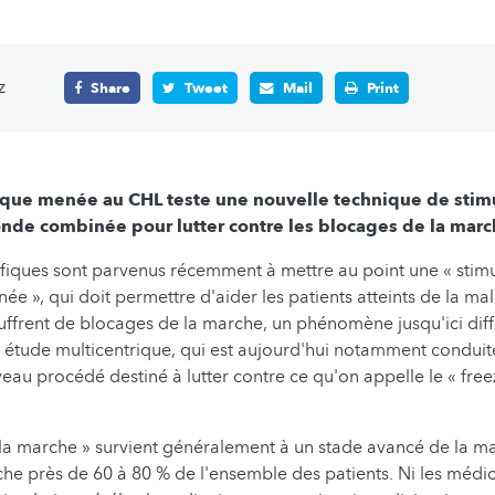
z
Share
Tweet
Mail
Print
ique menée au CHL teste une nouvelle technique de stim
onde combinée pour lutter contre les blocages de la marc
fiques sont parvenus récemment à mettre au point une « stimu
e », qui doit permettre d'aider les patients atteints de la ma
uffrent de blocages de la marche, un phénomène jusqu'ici diff
 étude multicentrique, qui est aujourd'hui notamment conduit
au procédé destiné à lutter contre ce qu'on appelle le « free
 la marche » survient généralement à un stade avancé de la m
che près de 60 à 80 % de l'ensemble des patients. Ni les méd