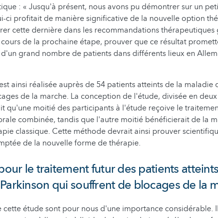
ique : « Jusqu'à présent, nous avons pu démontrer sur un pet
i-ci profitait de manière significative de la nouvelle option th
grer cette dernière dans les recommandations thérapeutiques 
u cours de la prochaine étape, prouver que ce résultat promett
d'un grand nombre de patients dans différents lieux en Alle
est ainsi réalisée auprès de 54 patients atteints de la maladie
cages de la marche. La conception de l'étude, divisée en deu
it qu'une moitié des participants à l'étude reçoive le traitemen
brale combinée, tandis que l'autre moitié bénéficierait de la 
apie classique. Cette méthode devrait ainsi prouver scientifiq
mptée de la nouvelle forme de thérapie.
pour le traitement futur des patients atteints
Parkinson qui souffrent de blocages de la 
de cette étude sont pour nous d'une importance considérable. I