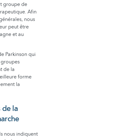
it groupe de
érapeutique. Afin
générales, nous
eur peut être
magne et au
 de Parkinson qui
x groupes
t de la
meilleure forme
uement la
 de la
marche
ls nous indiquent