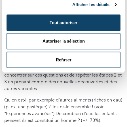
Idées pour l’enseignement des sciences à l’école
Afficher les détails
fondamentale », il s’agit avant tout de familiariser les
élèves à la méthode scientifique (question - hypothèse-
expérience - observation/conclusion) afin qu’ils
Tout autoriser
apprennent à l’utiliser de façon autonome. Vous pouvez,
dans un deuxième temps, chercher ensemble la (les)
Autoriser la sélection
réponse(s) / explication(s) dans des livres, sur internet ou
en questionnant des experts.
Refuser
Souvent, l’expérience et l’observation (étapes 2 & 3) font
émerger de nouvelles questions. Prenez le temps de vous
concentrer sur ces questions et de répéter les étapes 2 et
3 en prenant compte des nouvelles découvertes et des
autres variables.
Qu'en est-il par exemple d'autres aliments (riches en eau)
(p. ex. une pastèque) ? Testez-le ensemble ! (voir
"Expériences avancées") De combien d'eau les enfants
pensent-ils est constitué un homme ? (+/- 70%).