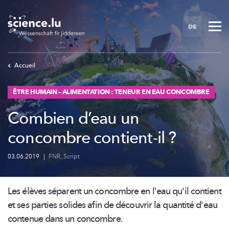
Skip
to
DE
main
content
Accueil
ÊTRE HUMAIN – ALIMENTATION : TENEUR EN EAU CONCOMBRE
Combien d’eau un
concombre contient-il ?
03.06.2019
|
FNR
,
Script
Les élèves séparent un concombre en l'eau qu'il contient
et ses parties solides afin de découvrir la quantité d'eau
contenue dans un concombre.