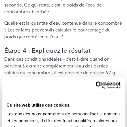
seconde. Ce qui reste, c’est le poids de l’eau de
concombre absorbée.
Quelle est la quantité d'eau contenue dans le concombre
? Les enfants peuvent-ils calculer le pourcentage du
poids que représente l'eau ?
Étape 4 : Expliquez le résultat
Dans des conditions idéales – c’est-à-dire quand on
parvient à extraire complètement l’eau des parties
solides du concombre – il est possible de presser 97 g
d’eau à partir de 100 g de concombre. Les parties solides
sèches du concombre ne pèsent alors plus que 3 g. Un
concombre est donc composé à quelque 97 % d’eau.
Vous ne pourrez toutefois pas atteindre cette valeur
Ce site web utilise des cookies.
théorique dans cette expérience. En raison des pertes, de
la chair encore humide, du torchon/collant qui n’est pas
Les cookies nous permettent de personnaliser le contenu
complètement essoré, etc., vous obtiendrez une teneur
et les annonces, d'offrir des fonctionnalités relatives aux