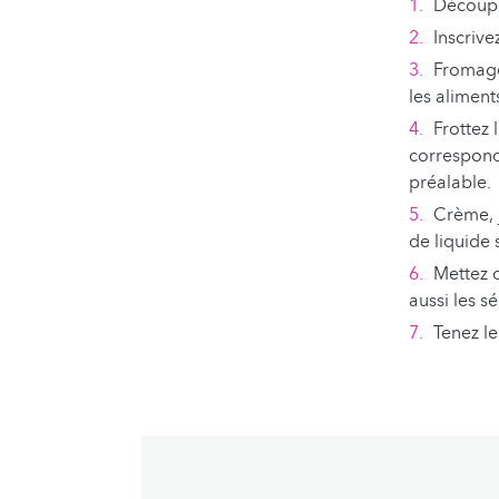
Découpez
Inscrive
Fromage
les aliment
Frottez 
correspond
préalable.
Crème, j
de liquide 
Mettez d
aussi les s
Tenez le