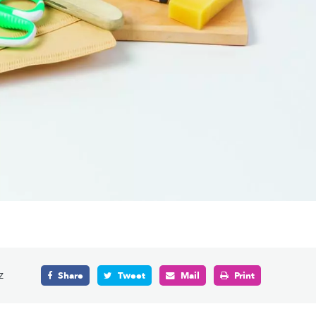
z
Share
Tweet
Mail
Print