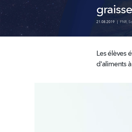
graisse
21.08.2019
|
FNR
,
Sc
Les élèves é
d'aliments à 