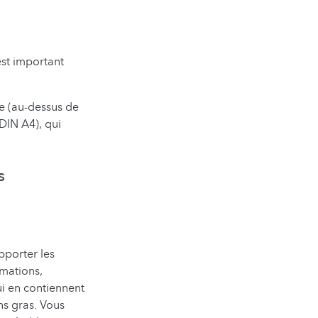
est important
le (au-dessus de
DIN A4), qui
s
pporter les
rmations,
ui en contiennent
ns gras. Vous