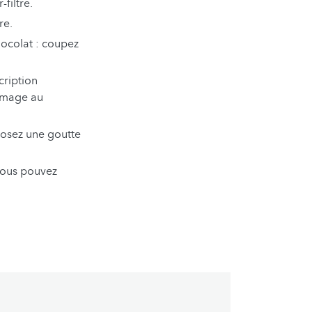
filtre.
re.
ocolat : coupez
cription
romage au
éposez une goutte
. Vous pouvez