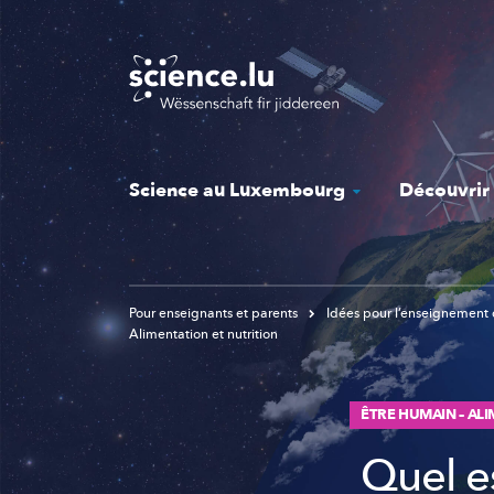
Skip
to
main
content
Science au Luxembourg
Découvrir
Pour enseignants et parents
Idées pour l’enseignement 
Alimentation et nutrition
ÊTRE HUMAIN – AL
Quel es