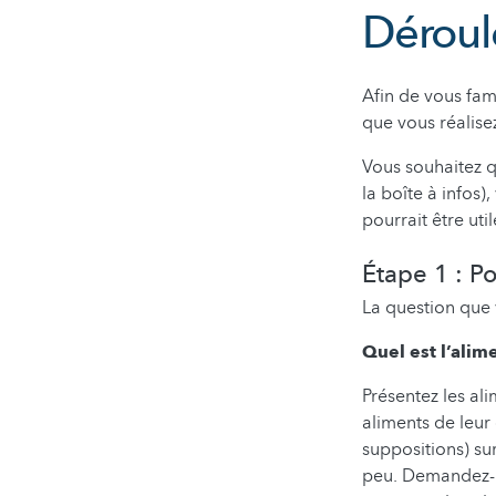
Dérou
Afin de vous fami
que vous réalisez
Vous souhaitez q
la boîte à infos
pourrait être uti
Étape 1 : P
La question que 
Quel est l’alime
Présentez les al
aliments de leur
suppositions) su
peu. Demandez-le