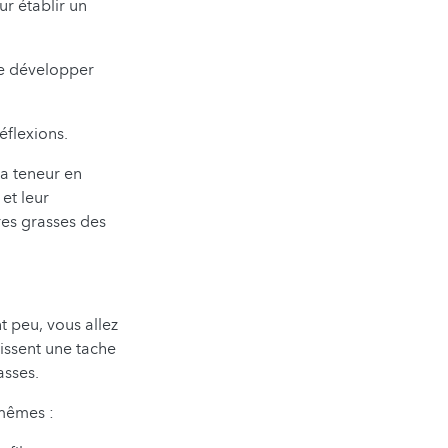
ur établir un
 de développer
éflexions.
la teneur en
et leur
res grasses des
t peu, vous allez
aissent une tache
asses.
-mêmes :