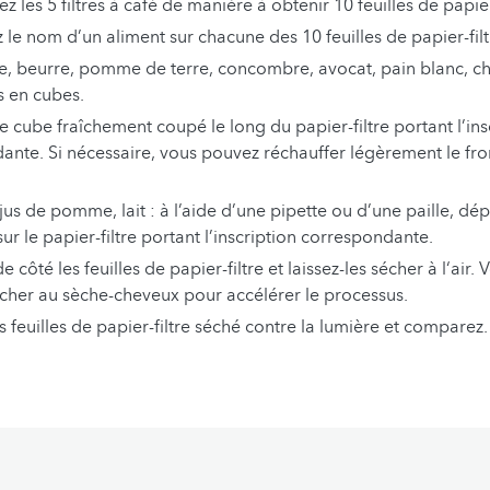
 les 5 filtres à café de manière à obtenir 10 feuilles de papier-
z le nom d’un aliment sur chacune des 10 feuilles de papier-filt
, beurre, pomme de terre, concombre, avocat, pain blanc, ch
s en cubes.
le cube fraîchement coupé le long du papier-filtre portant l’ins
ante. Si nécessaire, vous pouvez réchauffer légèrement le f
us de pomme, lait : à l’aide d’une pipette ou d’une paille, d
sur le papier-filtre portant l’inscription correspondante.
e côté les feuilles de papier-filtre et laissez-les sécher à l‘air
écher au sèche-cheveux pour accélérer le processus.
s feuilles de papier-filtre séché contre la lumière et comparez.