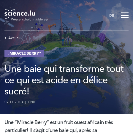
Skip
to
DE
main
content
Accueil
„MIRACLE BERRY“
Une baie qui transforme tout
ce qui est acide en délice
sucré!
07.11.2013
|
FNR
Une “Miracle Berry” est un fruit ouest africain très
particulier! Il s’agit d’une baie qui, après sa