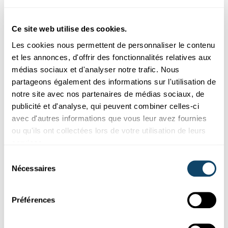
colorées !
Avec peu de matériel, vous avez la possibilité de transformer
des tulipes (ou autres fleurs) blanches en tulipes colorée...
Ce site web utilise des cookies.
FNR
Les cookies nous permettent de personnaliser le contenu
et les annonces, d'offrir des fonctionnalités relatives aux
médias sociaux et d'analyser notre trafic. Nous
partageons également des informations sur l'utilisation de
notre site avec nos partenaires de médias sociaux, de
publicité et d'analyse, qui peuvent combiner celles-ci
avec d'autres informations que vous leur avez fournies
ou qu'ils ont collectées lors de votre utilisation de leurs
services.
Sélection
Nécessaires
du
Découvrir
consentement
Préférences
NUISIBLES
Le scolyte : du nuisible secondaire à l’ennemi
mortel des épicéas