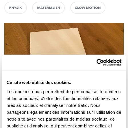
PHYSIK
MATERIALIEN
SLOW MOTION
Ce site web utilise des cookies.
Expérimenter
Les cookies nous permettent de personnaliser le contenu
SCIENCE-TRICK
et les annonces, d'offrir des fonctionnalités relatives aux
En Hiewel hëlleft hiewen
médias sociaux et d'analyser notre trafic. Nous
partageons également des informations sur l'utilisation de
Mat dësem klenge Science-Trick ka souguer e Kand en
notre site avec nos partenaires de médias sociaux, de
Erwuessenen
„ophiewen“.
publicité et d'analyse, qui peuvent combiner celles-ci