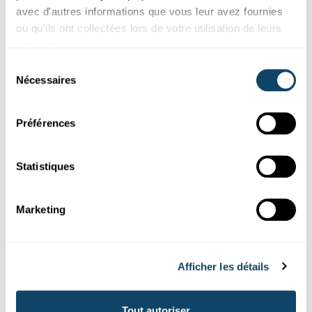
FNR
avec d'autres informations que vous leur avez fournies
ou qu'ils ont collectées lors de votre utilisation de leurs
services.
Sélection
Nécessaires
du
consentement
Préférences
Statistiques
Mr Science
Marketing
RÄTSEL AUS DEM ALLDAG
Wou kënnt metallesche Geroch hier?
FNR
Afficher les détails
Tout autoriser