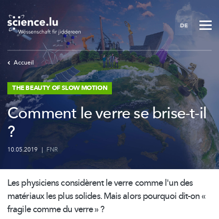
Skip
to
DE
main
content
Accueil
THE BEAUTY OF SLOW MOTION
Comment le verre se brise-t-il
?
10.05.2019
|
FNR
Les physiciens considèrent le verre comme l'un des
matériaux les plus solides. Mais alors pourquoi dit-on «
fragile comme du verre » ?