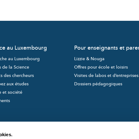
nce au Luxembourg
Pour enseignants et pare
che au Luxembourg
Lizzie & Nouga
s de la Science
Offres pour école et loisirs
ts des chercheurs
Visites de labos et d’entreprises
pez aux études
Dossiers pédagogiques
 et société
ments
okies.