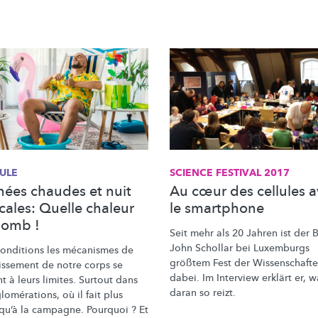
ULE
SCIENCE FESTIVAL 2017
nées chaudes et nuit
Au cœur des cellules 
cales: Quelle chaleur
le smartphone
lomb !
Seit mehr als 20 Jahren ist der B
John Schollar bei Luxemburgs
conditions les mécanismes de
größtem Fest der
Wissenschaft
dissement
de notre corps se
dabei. Im Interview erklärt er, w
t à leurs limites. Surtout dans
daran so reizt.
lomérations,
où il fait plus
qu’à la campagne. Pourquoi ? Et