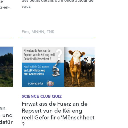
des petits details du monde autour de
ce
vous.
cs-en-
Pins
,
MNHN
,
FNR
SCIENCE CLUB QUIZ
Firwat ass de Fuerz an de
den
Repsert vun de Kéi eng
n und
reell Gefor fir d‘Mënschheet
dafür
?