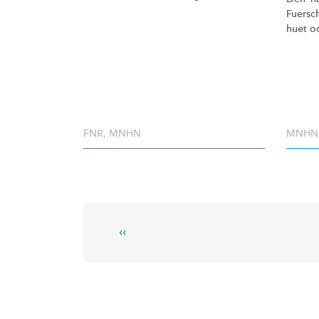
Fuersch
huet oc
FNR
,
MNHN
MNHN
Pagination
Previous
‹‹
page