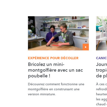
EXPÉRIENCE POUR DÉCOLLER
CANIC
Bricolez un mini-
Jour
montgolfière avec un sac
tropi
poubelle !
de p
Découvrez comment fonctionne une
À ces 
montgolfière en construisant une
refroi
version miniature.
heurten
les
agg
chaud 