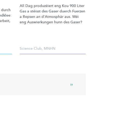
All Dag produzéiert eng Kou 900 Liter
 durch
Gas a stéisst des Gaser duerch Fuerzen
ndklee:
a Repsen an d'Atmosphär aus. Wéi
arbeit,
eng Auswierkungen hunn des Gaser?
Science Club
,
MNHN
Next
››
page