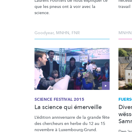
Laurent Poorters de nous expliquer ce
nécess
que les pneus ont à voir avec la
travail
science.
Goodyear
,
MNHN
,
FNR
MNHN
SCIENCE FESTIVAL 2015
FUERS
La science qui émerveille
Diver
wëss
L’édition anniversaire de la grande fête
Sam
des chercheurs en herbe du 12 au 15
novembre à
Luxembourg-Grund.
Den ‘n