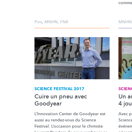
commen
Pins
,
MNHN
,
FNR
MNHN
SCIENCE FESTIVAL 2017
SCIEN
Cuire un pneu avec
Un a
Goodyear
4 jo
L’Innovation
Center de Goodyear est
Avec pl
aussi au rendez-vous du Science
Science
Festival. L’occasion pour le chimiste
événem