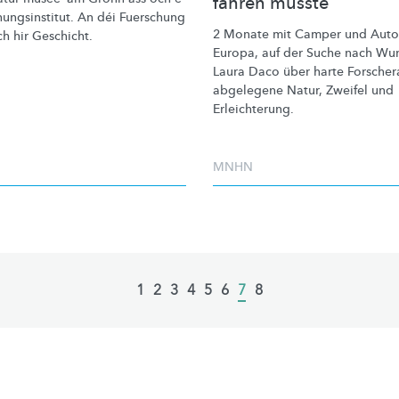
fahren musste
ungsinstitut.
An déi Fuerschung
2 Monate mit Camper und Auto
h hir Geschicht.
Europa, auf der Suche nach Wu
Laura Daco über harte
Forscher
abgelegene Natur, Zweifel und
Erleichterung.
MNHN
Page
1
Page
2
Page
3
Page
4
Page
5
Page
6
Current
7
Page
8
page