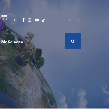
DE
FR
Mr Science