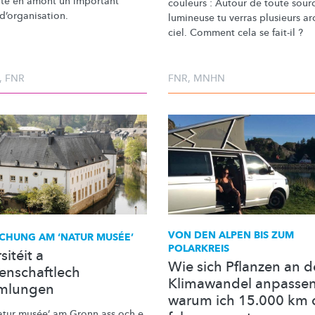
ite en amont un important
couleurs : Autour de toute sour
d’organisation.
lumineuse tu verras plusieurs ar
ciel. Comment cela se fait-il ?
,
FNR
FNR
,
MNHN
VON DEN ALPEN BIS ZUM
CHUNG AM ‘NATUR MUSÉE’
POLARKREIS
sitéit a
Wie sich Pflanzen an 
enschaftlech
Klimawandel anpasse
mlungen
warum ich 15.000 km 
atur musée’ am Gronn ass och e