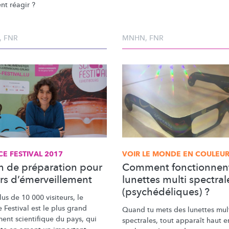
t réagir ?
,
FNR
MNHN
,
FNR
CE FESTIVAL 2017
VOIR LE MONDE EN COULEU
n de préparation pour
Comment fonctionnent
urs d’émerveillement
lunettes multi spectral
(psychédéliques) ?
us de 10 000 visiteurs, le
 Festival est le plus grand
Quand tu mets des lunettes mul
ent scientifique du pays, qui
spectrales, tout apparaît haut e