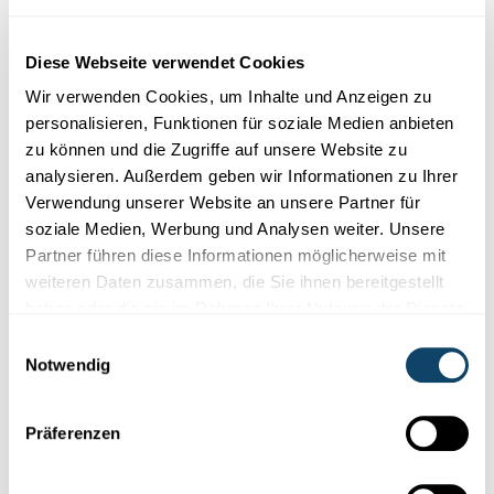
Diese Webseite verwendet Cookies
Wir verwenden Cookies, um Inhalte und Anzeigen zu
personalisieren, Funktionen für soziale Medien anbieten
UV-STRAHLEN
zu können und die Zugriffe auf unsere Website zu
Kann een hannert enger Fënster brong ginn?
analysieren. Außerdem geben wir Informationen zu Ihrer
Verwendung unserer Website an unsere Partner für
Kann ee bei laangen Autosfaarte brong gi – virausgesat d’Sonn
soziale Medien, Werbung und Analysen weiter. Unsere
schéngt? An kann een hannert enger Fënster souguer en
Partner führen diese Informationen möglicherweise mit
Sonnebrand kréien?
weiteren Daten zusammen, die Sie ihnen bereitgestellt
FNR
haben oder die sie im Rahmen Ihrer Nutzung der Dienste
gesammelt haben.
Einwilligungsauswahl
Notwendig
Folge
science.lu
Präferenzen