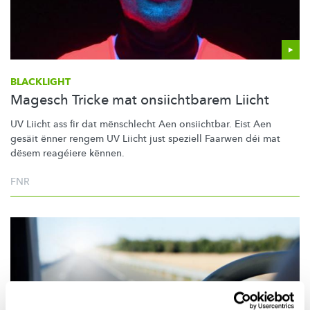
BLACKLIGHT
Magesch Tricke mat onsiichtbarem Liicht
UV Liicht ass fir dat mënschlecht Aen onsiichtbar. Eist Aen
gesäit ënner rengem UV Liicht just speziell Faarwen déi mat
dësem reagéiere kënnen.
FNR