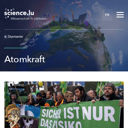
Skip
to
FR
main
content
Startseite
Atomkraft