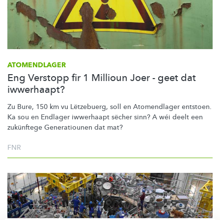
ATOMENDLAGER
Eng Verstopp fir 1 Millioun Joer - geet dat
iwwerhaapt?
Zu Bure, 150 km vu Lëtzebuerg, soll en Atomendlager entstoen.
Ka sou en Endlager iwwerhaapt sëcher sinn? A wéi deelt een
zukünftege Generatiounen dat mat?
FNR