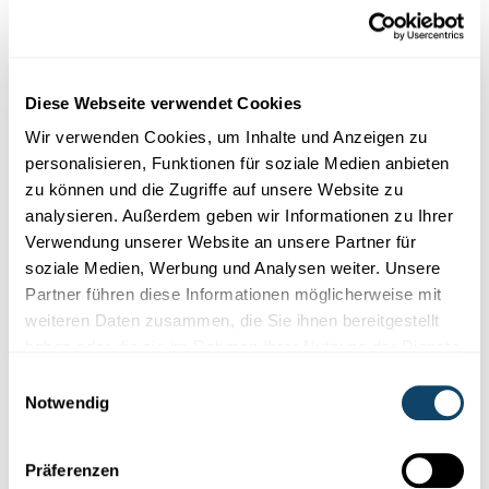
Diese Webseite verwendet Cookies
Wir verwenden Cookies, um Inhalte und Anzeigen zu
personalisieren, Funktionen für soziale Medien anbieten
ATOMENERGIE
zu können und die Zugriffe auf unsere Website zu
Wéi funktionéiert en Fusiounskraaftwierk?
analysieren. Außerdem geben wir Informationen zu Ihrer
Verwendung unserer Website an unsere Partner für
Niewent Wand, Sonn a Waasserkraaft soll an Zukunft Energie
soziale Medien, Werbung und Analysen weiter. Unsere
aus Kärfusioun benotzt gi fir Stroum ze generéieren. Wéi
Partner führen diese Informationen möglicherweise mit
funktionéiert
sou e
Fusiounskraaftwierk?
weiteren Daten zusammen, die Sie ihnen bereitgestellt
FNR
haben oder die sie im Rahmen Ihrer Nutzung der Dienste
gesammelt haben.
Einwilligungsauswahl
Notwendig
Präferenzen