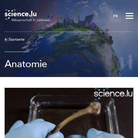
Skip
to
FR
main
content
Startseite
Anatomie