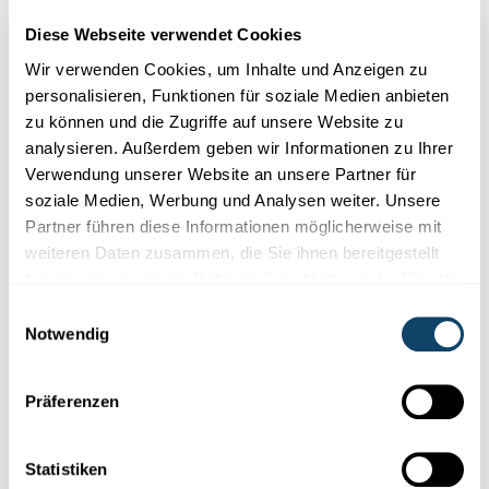
Netzwerken abgelehnt haben. Um sie zu
Diese Webseite verwendet Cookies
sehen, ändern Sie bitte Ihre Einstellungen.
Wir verwenden Cookies, um Inhalte und Anzeigen zu
personalisieren, Funktionen für soziale Medien anbieten
EINSTELLUNGEN ÄNDERN
zu können und die Zugriffe auf unsere Website zu
analysieren. Außerdem geben wir Informationen zu Ihrer
Verwendung unserer Website an unsere Partner für
soziale Medien, Werbung und Analysen weiter. Unsere
Partner führen diese Informationen möglicherweise mit
weiteren Daten zusammen, die Sie ihnen bereitgestellt
Abonniere unseren
haben oder die sie im Rahmen Ihrer Nutzung der Dienste
Youtube-Kanal
gesammelt haben.
Einwilligungsauswahl
Notwendig
Präferenzen
Folge der Welt der Wissenschaft
und Forschung in Luxemburg
Statistiken