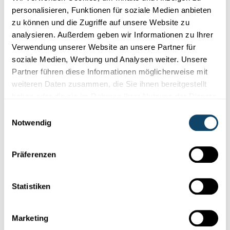
personalisieren, Funktionen für soziale Medien anbieten
zu können und die Zugriffe auf unsere Website zu
analysieren. Außerdem geben wir Informationen zu Ihrer
Verwendung unserer Website an unsere Partner für
soziale Medien, Werbung und Analysen weiter. Unsere
Partner führen diese Informationen möglicherweise mit
weiteren Daten zusammen, die Sie ihnen bereitgestellt
haben oder die sie im Rahmen Ihrer Nutzung der Dienste
gesammelt haben.
Einwilligungsauswahl
Notwendig
Präferenzen
Die Streichholzschachtel kann sich in 9 deutlich
unterscheidbaren Zuständen befinden, abhängig davon,
wie weit sie zu einer Seite (rechts/links) geöffnet ist: ganz
Statistiken
geöffnet, leicht geschlossen, halb geöffnet, fast
geschlossen, ganz geschlossen. Diese Zustände sind in
der ersten Spalte auf dem Foto zu sehen. Mit diesen 9
Marketing