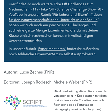
Hier findet ihr noch weitere Take Off Challenges zum
Nachmachen:
(119) Take Off - Science Challenge Show 🚀 -
YouTube
In unserer Rubrik
“Für Lehrer und Eltern” - “Ideen
für den naturwissenschaftlichen Unterricht in der Schule
”
haben wir auch noch ein paar Science Challenges und
auch eine ganze Menge Experimente, die du mit deiner
Klasse einfach nachmachen kannst, mit vollständigen
Unterrichtsentwürfen.
In unserer Rubrik „
Experimentieren“
findet ihr außerdem
noch zahlreiche Experimente zum selbst ausprobieren.
Autorin: Lucie Zeches (FNR)
Editoren: Joseph Rodesch, Michèle Weber (FNR)
Die Ausarbeitung dieser Rubrik wurde
von science.lu in Kooperation mit dem
Script (Service de Coordination de la
Recherche et de l´Innovation
pédagogiques et technologiques)