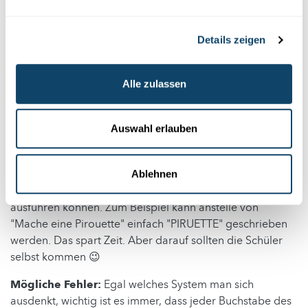
Zuständen lassen sich bereits 9 Buchstaben darstellen: A
bis I. Zusätzlich können in jedem dieser 9 Zustände
entweder 1 Mutter (Spalte 2) oder 2 Muttern (Spalte 3)
Details zeigen
hinzugefügt werden, was jeweils weitere 9 Zustände
ergibt. Dadurch können die 26 Buchstaben des
Alphabets dargestellt werden. Wenn man auch die
Alle zulassen
Zahlen 0 bis 9 kodieren möchte, genügt es, eine dritte
Mutter hinzuzufügen.
Auswahl erlauben
Unser Tipp:
Es ist nicht notwendig, jedes Wort der
geheimen Nachricht zu übermitteln. Es genügt, nur die
wichtigsten Wörter zu übermitteln, damit die
Ablehnen
Teammitglieder die Aktion richtig verstehen und
ausführen können. Zum Beispiel kann anstelle von
"Mache eine Pirouette" einfach "PIRUETTE" geschrieben
werden. Das spart Zeit. Aber darauf sollten die Schüler
selbst kommen 😉
Mögliche Fehler:
Egal welches System man sich
ausdenkt, wichtig ist es immer, dass jeder Buchstabe des