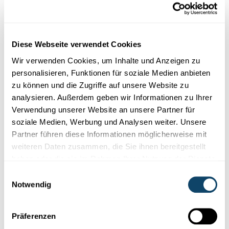
Schlussfolgerung/Erklärung:
Diese Webseite verwendet Cookies
Gemeinsam wird nun diskutiert, welche Methode(n) am
Wir verwenden Cookies, um Inhalte und Anzeigen zu
besten geeignet war(en) und warum. Wieso war die
personalisieren, Funktionen für soziale Medien anbieten
Gewinner-Methode besser als die anderen? Wieso haben
zu können und die Zugriffe auf unsere Website zu
die anderen Methoden nicht so gut geklappt?
analysieren. Außerdem geben wir Informationen zu Ihrer
Gegebenenfalls können die Gruppen auch in einer
Verwendung unserer Website an unsere Partner für
zweiten Runde eine weitere Methode ausprobieren, um
soziale Medien, Werbung und Analysen weiter. Unsere
sich zu verbessern.
Partner führen diese Informationen möglicherweise mit
weiteren Daten zusammen, die Sie ihnen bereitgestellt
haben oder die sie im Rahmen Ihrer Nutzung der Dienste
Mögliche Methoden
gesammelt haben.
Einwilligungsauswahl
Notwendig
Wir haben euch in unserem YouTube-Video (oben) einige
mögliche Methoden vorgestellt. Im folgenden Abschnitt
Präferenzen
geben wir euch wissenschaftliche