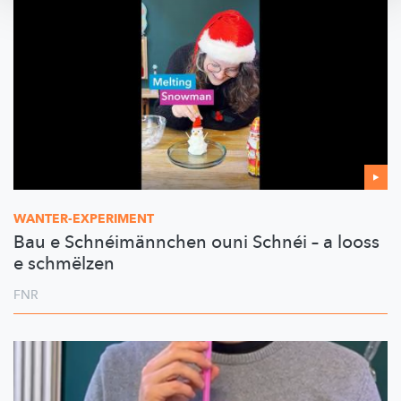
WANTER-EXPERIMENT
Bau e Schnéimännchen ouni Schnéi – a looss
e schmëlzen
FNR