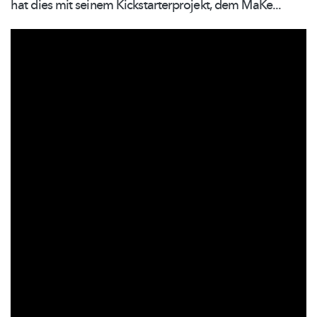
hat dies mit seinem
Kickstarterprojekt,
dem MaKe...