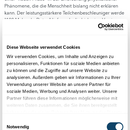
Phänomene, die die Menschheit bislang nicht erklären
kann. Der leistungsstärkere Teilchenbeschleuniger werde
"100 Mal mehr Daten" liefern als die bisherige Version.
Tatsächlich soll es dann mit mehreren Milliarden pro
Sekunde so viele Teilchen-Kollisionen geben, dass nicht
alle Daten darüber gespeichert werden können. Die
Diese Webseite verwendet Cookies
Entscheidung, welche Daten gespeichert werden, wird in
Wir verwenden Cookies, um Inhalte und Anzeigen zu
Echtzeit mithilfe von Künstlicher Intelligenz (KI) getroffen.
personalisieren, Funktionen für soziale Medien anbieten
Diese kann diejenigen Kollisionen identifizieren, die die
zu können und die Zugriffe auf unsere Website zu
meisten physikalischen Erkenntnisse versprechen.
analysieren. Außerdem geben wir Informationen zu Ihrer
Verwendung unserer Website an unsere Partner für
Die Cern-Forscher erhoffen sich davon, neue Arten von
soziale Medien, Werbung und Analysen weiter. Unsere
Teilchen zu entdecken. Schließlich gehen Astronomen
Partner führen diese Informationen möglicherweise mit
davon aus, dass die sichtbare Materie, aus denen Sterne,
weiteren Daten zusammen, die Sie ihnen bereitgestellt
Planeten und Galaxien bestehen, nur rund fünf Prozent
haben oder die sie im Rahmen Ihrer Nutzung der Dienste
des Universums ausmacht. Bei 27 Prozent handelt es sich
gesammelt haben.
demnach um Dunkle Materie und bei 68 Prozent um
Einwilligungsauswahl
Dunkle Energie, die jeweils unsichtbar sind und noch nie
Notwendig