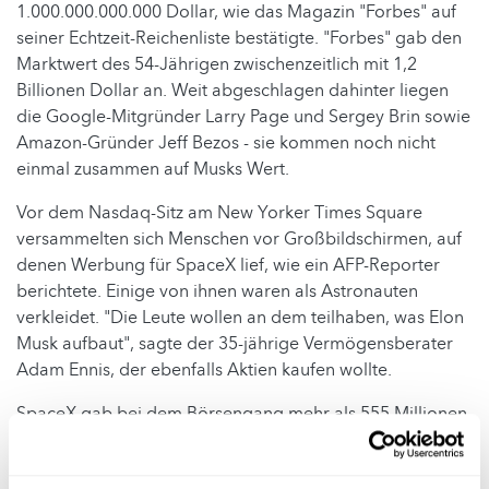
1.000.000.000.000 Dollar, wie das Magazin "Forbes" auf
seiner Echtzeit-Reichenliste bestätigte. "Forbes" gab den
Marktwert des 54-Jährigen zwischenzeitlich mit 1,2
Billionen Dollar an. Weit abgeschlagen dahinter liegen
die Google-Mitgründer Larry Page und Sergey Brin sowie
Amazon-Gründer Jeff Bezos - sie kommen noch nicht
einmal zusammen auf Musks Wert.
Vor dem Nasdaq-Sitz am New Yorker Times Square
versammelten sich Menschen vor Großbildschirmen, auf
denen Werbung für SpaceX lief, wie ein AFP-Reporter
berichtete. Einige von ihnen waren als Astronauten
verkleidet. "Die Leute wollen an dem teilhaben, was Elon
Musk aufbaut", sagte der 35-jährige Vermögensberater
Adam Ennis, der ebenfalls Aktien kaufen wollte.
SpaceX gab bei dem Börsengang mehr als 555 Millionen
Aktien zum Einheitspreis von 135 Dollar aus. Wegen der
riesigen Nachfrage hatten Emissionsbanken eine Option,