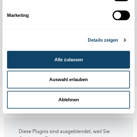
TEMPORÄRE AUSSTELLUNG:
Geschichten rund um den Abf...
Marketing
Details zeigen
Alle zulassen
Auswahl erlauben
Ablehnen
Folge
science.lu
Diese Plugins sind ausgeblendet, weil Sie