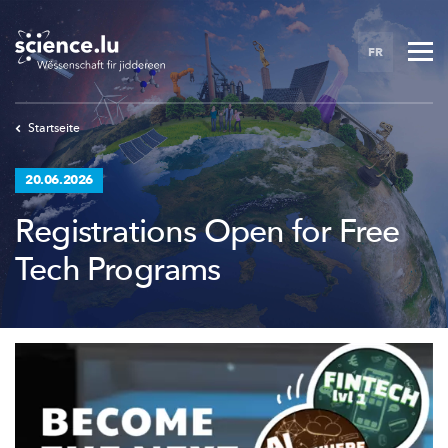
Skip
to
FR
main
content
Startseite
20.06.2026
Registrations Open for Free
Tech Programs