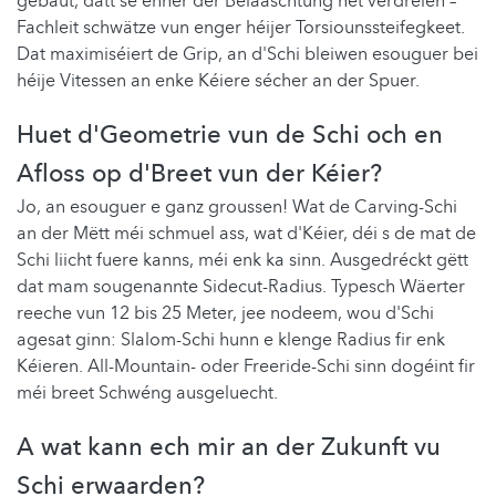
gebaut, datt se ënner der Belaaschtung net verdréien –
Fachleit schwätze vun enger héijer Torsiounssteifegkeet.
Dat maximiséiert de Grip, an d'Schi bleiwen esouguer bei
héije Vitessen an enke Kéiere sécher an der Spuer.
Huet d'Geometrie vun de Schi och en
Afloss op d'Breet vun der Kéier?
Jo, an esouguer e ganz groussen! Wat de Carving-Schi
an der Mëtt méi schmuel ass, wat d'Kéier, déi s de mat de
Schi liicht fuere kanns, méi enk ka sinn. Ausgedréckt gëtt
dat mam sougenannte Sidecut-Radius. Typesch Wäerter
reeche vun 12 bis 25 Meter, jee nodeem, wou d'Schi
agesat ginn: Slalom-Schi hunn e klenge Radius fir enk
Kéieren. All-Mountain- oder Freeride-Schi sinn dogéint fir
méi breet Schwéng ausgeluecht.
A wat kann ech mir an der Zukunft vu
Schi erwaarden?