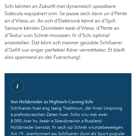
Schi kéinten an Zukunft mat dynamesch upassbare
Sidecuts equipéiert sinn. Se passe sech dann un d'Pente
an d'Vitess un. An och d'Elektronik kënnt an d'Spill:
Sensore kéinten Donnéeën ewéi d'Vitess, d'Pente an
d'Textur vum Schnéi moossen, fir d'Schi optimal
anzestellen. Dat kéint och manner geüübte Schifuerer
d'Gefill vun enger perfekter Kéier vermëttelen. Et bleift
also spannend an der Fuerschung!
Vun Holzbrieder zu Hightech-Carving-Schi
Schifueren huet eng laang Traditioun, déi hiren Ursprong
a prehistoreschen Zäiten huet. Scho viru méi ewéi
8.000 Joer hu Jeeër a Skandinavien a Russland
Holzbrieder benotzt, fir sech op Schnéi virunzebeweegen.
Am 19. Joerhonnert ass Schifueren dunn als Sport populär