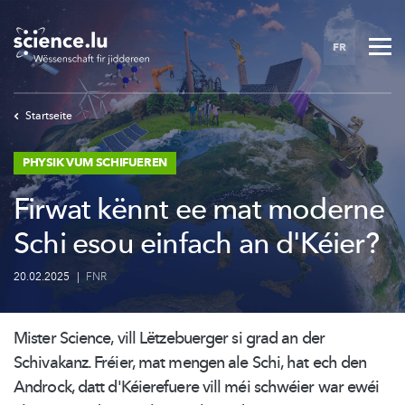
Skip
to
FR
main
content
Startseite
PHYSIK VUM SCHIFUEREN
Firwat kënnt ee mat moderne
Schi esou einfach an d'Kéier?
20.02.2025
|
FNR
Mister Science, vill Lëtzebuerger si grad an der
Schivakanz. Fréier, mat mengen ale Schi, hat ech den
Androck, datt
d'Kéierefuere
vill méi schwéier war ewéi