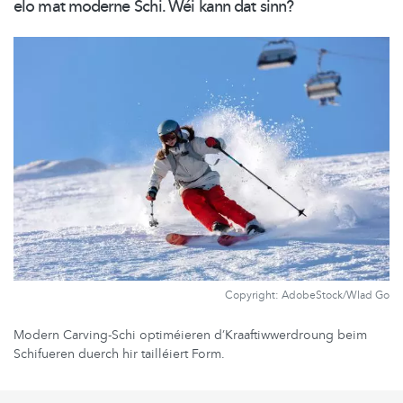
elo mat moderne Schi. Wéi kann dat sinn?
Copyright: AdobeStock/Wlad Go
Modern Carving-Schi optiméieren d’Kraaftiwwerdroung beim
Schifueren duerch hir tailléiert Form.