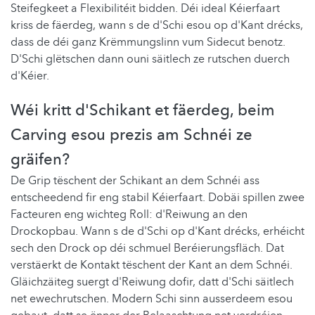
Steifegkeet a Flexibilitéit bidden. Déi ideal Kéierfaart
kriss de fäerdeg, wann s de d'Schi esou op d'Kant drécks,
dass de déi ganz Krëmmungslinn vum Sidecut benotz.
D'Schi glëtschen dann ouni säitlech ze rutschen duerch
d'Kéier.
Wéi kritt d'Schikant et fäerdeg, beim
Carving esou prezis am Schnéi ze
gräifen?
De Grip tëschent der Schikant an dem Schnéi ass
entscheedend fir eng stabil Kéierfaart. Dobäi spillen zwee
Facteuren eng wichteg Roll: d'Reiwung an den
Drockopbau. Wann s de d'Schi op d'Kant drécks, erhéicht
sech den Drock op déi schmuel Beréierungsfläch. Dat
verstäerkt de Kontakt tëschent der Kant an dem Schnéi.
Gläichzäiteg suergt d'Reiwung dofir, datt d'Schi säitlech
net ewechrutschen. Modern Schi sinn ausserdeem esou