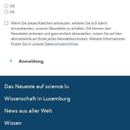
DE
FR
Wenn Sie dieses Kästchen ankreuzen, erklären Sie sich damit
einverstanden, unseren Newsletter zu erhalten. Sie können den
Newsletter jederzeit und ganz einfach abbestellen, indem Sie auf den
Abmeldelink am Ende jedes Newsletters klicken. Weitere Informationen
finden Sie in unserer
Datenschutzrichtlinie
.
Das Neueste auf science.lu
Wissenschaft in Luxemburg
News aus aller Welt
Wissen