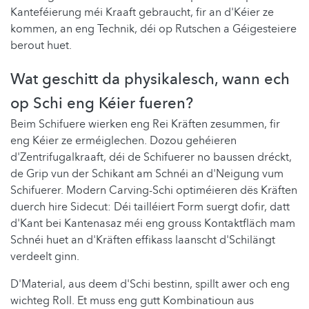
Kanteféierung méi Kraaft gebraucht, fir an d'Kéier ze
kommen, an eng Technik, déi op Rutschen a Géigesteiere
berout huet.
Wat geschitt da physikalesch, wann ech
op Schi eng Kéier fueren?
Beim Schifuere wierken eng Rei Kräften zesummen, fir
eng Kéier ze erméiglechen. Dozou gehéieren
d'Zentrifugalkraaft, déi de Schifuerer no baussen dréckt,
de Grip vun der Schikant am Schnéi an d'Neigung vum
Schifuerer. Modern Carving-Schi optiméieren dës Kräften
duerch hire Sidecut: Déi tailléiert Form suergt dofir, datt
d'Kant bei Kantenasaz méi eng grouss Kontaktfläch mam
Schnéi huet an d'Kräften effikass laanscht d'Schilängt
verdeelt ginn.
D'Material, aus deem d'Schi bestinn, spillt awer och eng
wichteg Roll. Et muss eng gutt Kombinatioun aus