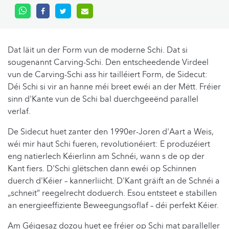
Dat läit un der Form vun de moderne Schi. Dat si
sougenannt Carving-Schi. Den entscheedende Virdeel
vun de Carving-Schi ass hir tailléiert Form, de Sidecut:
Déi Schi si vir an hanne méi breet ewéi an der Mëtt. Fréier
sinn d'Kante vun de Schi bal duerchgeeënd parallel
verlaf.
De Sidecut huet zanter den 1990er-Joren d'Aart a Weis,
wéi mir haut Schi fueren, revolutionéiert: E produzéiert
eng natierlech Kéierlinn am Schnéi, wann s de op der
Kant fiers. D'Schi glëtschen dann ewéi op Schinnen
duerch d'Kéier – kannerliicht. D'Kant gräift an de Schnéi a
„schneit“ reegelrecht doduerch. Esou entsteet e stabillen
an energieeffiziente Beweegungsoflaf – déi perfekt Kéier.
Am Géigesaz dozou huet ee fréier op Schi mat paralleller