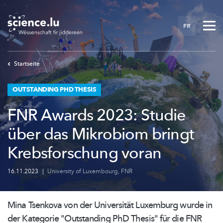
Skip
to
FR
main
content
Startseite
OUTSTANDING PHD THESIS
FNR Awards 2023: Studie
über das Mikrobiom bringt
Krebsforschung voran
16.11.2023
|
University of Luxembourg
,
FNR
Mina Tsenkova von der Universität Luxemburg wurde in
der Kategorie "Outstanding PhD Thesis" für die FNR