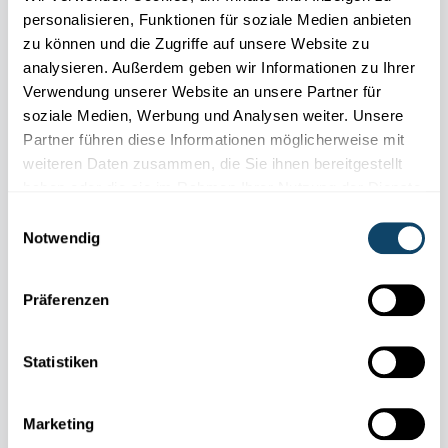
personalisieren, Funktionen für soziale Medien anbieten
zu können und die Zugriffe auf unsere Website zu
analysieren. Außerdem geben wir Informationen zu Ihrer
Verwendung unserer Website an unsere Partner für
soziale Medien, Werbung und Analysen weiter. Unsere
Partner führen diese Informationen möglicherweise mit
weiteren Daten zusammen, die Sie ihnen bereitgestellt
haben oder die sie im Rahmen Ihrer Nutzung der Dienste
NEURODEGENERATIVE
KRANKHEITEN
gesammelt haben.
Einwilligungsauswahl
Parkinson: Was sich in Therapie und
Notwendig
Forschung tut
Noch ist die
Parkinson-Krankheit
nicht heilbar, doch
Präferenzen
Behandlung und Forschung machen Fortschritte. Die größte
Hoffnung liegt in der
Zusammenarbeit
von Fachleuten und
Disziplinen.
Statistiken
FNR
,
LCSB
,
LIH
Marketing