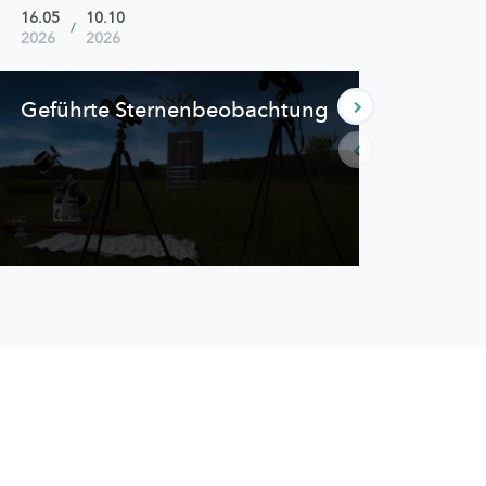
16.05
10.10
18.07
/
2026
2026
2026
Geführte
Sternenbeobachtung
Ste
Fami