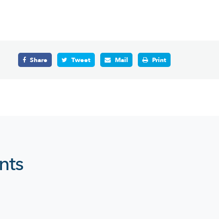
Share
Tweet
Mail
Print
nts