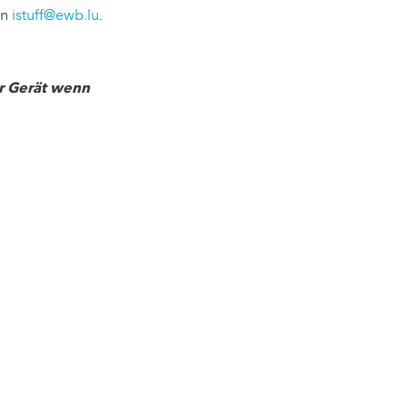
an
istuff@ewb.lu
.
hr Gerät wenn