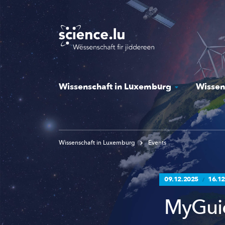
Skip
to
main
content
Wissenschaft in Luxemburg
Wissen
Wissenschaft in Luxemburg
Events
09.12.2025
16.12
/
MyGuic