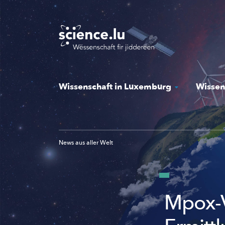
Skip
to
main
content
Wissenschaft in Luxemburg
Wissen
News aus aller Welt
Mpox-V