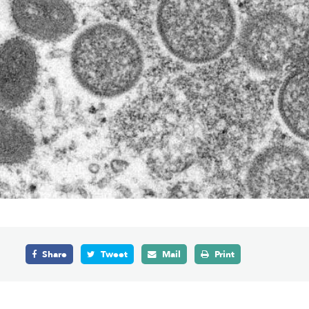
Share
Tweet
Mail
Print