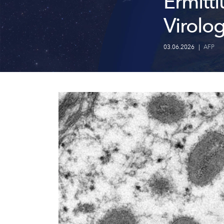
Ermitt
Virolog
03.06.2026
|
AFP