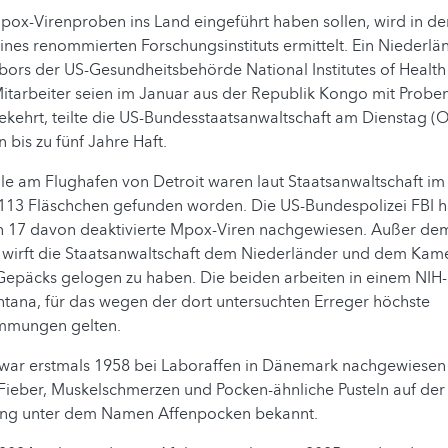
 Mpox-Virenproben ins Land eingeführt haben sollen, wird in 
ines renommierten Forschungsinstituts ermittelt. Ein Niederlä
bors der US-Gesundheitsbehörde National Institutes of Health 
tarbeiter seien im Januar aus der Republik Kongo mit Proben
kehrt, teilte die US-Bundesstaatsanwaltschaft am Dienstag (Or
 bis zu fünf Jahre Haft.
lle am Flughafen von Detroit waren laut Staatsanwaltschaft i
 113 Fläschchen gefunden worden. Die US-Bundespolizei FBI 
in 17 davon deaktivierte Mpox-Viren nachgewiesen. Außer dem
s wirft die Staatsanwaltschaft dem Niederländer und dem Kame
 Gepäcks gelogen zu haben. Die beiden arbeiten in einem NIH
tana, für das wegen der dort untersuchten Erreger höchste
immungen gelten.
war erstmals 1958 bei Laboraffen in Dänemark nachgewiesen
Fieber, Muskelschmerzen und Pocken-ähnliche Pusteln auf der 
ang unter dem Namen Affenpocken bekannt.