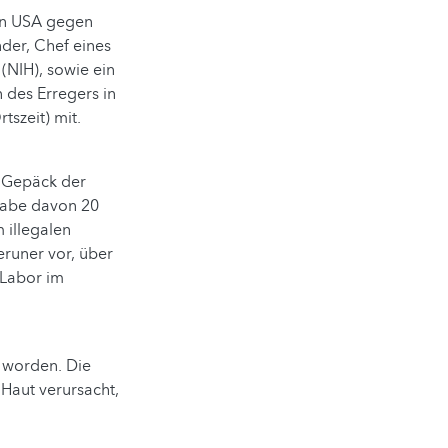
den USA gegen
nder, Chef eines
(NIH), sowie ein
 des Erregers in
tszeit) mit.
m Gepäck der
habe davon 20
 illegalen
runer vor, über
-Labor im
 worden. Die
Haut verursacht,