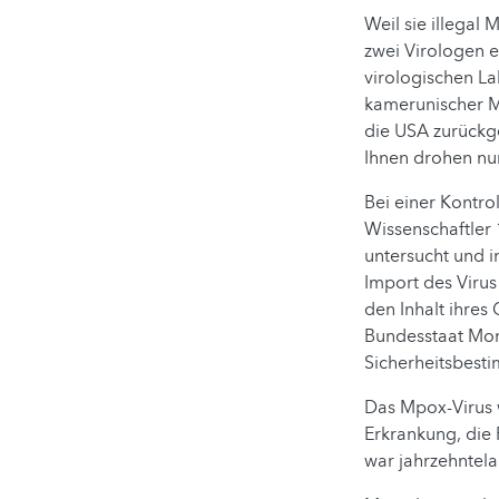
Weil sie illegal
zwei Virologen e
virologischen La
kamerunischer Mi
die USA zurückge
Ihnen drohen nun
Bei einer Kontro
Wissenschaftler
untersucht und 
Import des Viru
den Inhalt ihres
Bundesstaat Mon
Sicherheitsbest
Das Mpox-Virus 
Erkrankung, die 
war jahrzehntel