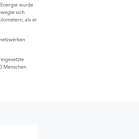
e Energie wurde
ewegte sich
lometern, als er
enetzwerken
reigesetzte
00 Menschen