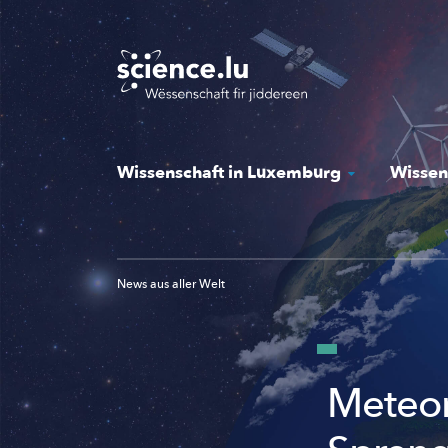
Skip
to
main
content
Wissenschaft in Luxemburg
Wissen
News aus aller Welt
Meteor