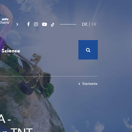
DE
FR
 Science
Startseite
A -