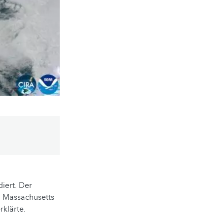
iert. Der
n Massachusetts
klärte.