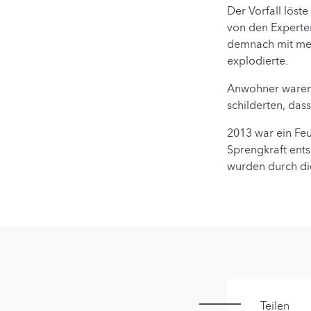
Der Vorfall löst
von den Experte
demnach mit mehr
explodierte.
Anwohner waren 
schilderten, das
2013 war ein Feu
Sprengkraft ent
wurden durch die
Teilen