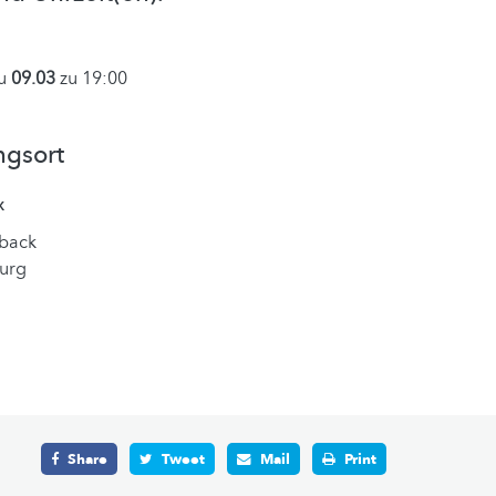
au
09.03
zu 19:00
ngsort
x
back
urg
Share
Tweet
Mail
Print