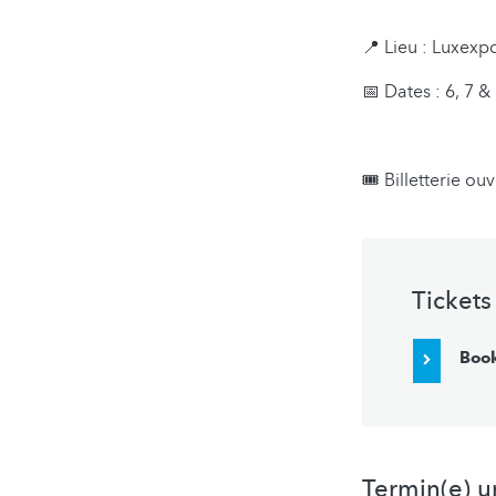
📍 Lieu : Luxexp
📅 Dates : 6, 7 
🎟️ Billetterie o
Tickets
Boo
Termin(e) u