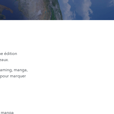
e édition
eaux.
 gaming, manga,
s pour marquer
es manga