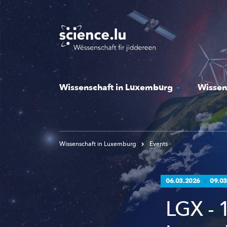
Skip
to
main
content
Wissenschaft in Luxemburg
Wissen
Wissenschaft in Luxemburg
Events
06.03.2026
09.03
/
LGX - 