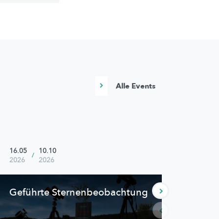
Alle Events
16.05
10.10
18.07
/
2026
2026
2026
Geführte
Sternenbeobachtung
Ste
Fami