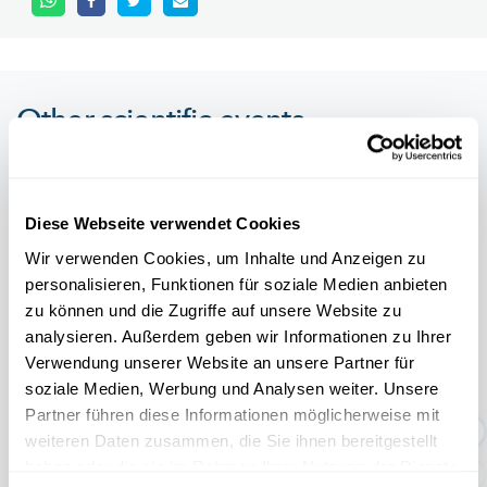
Other scientific events
Alle Events
Diese Webseite verwendet Cookies
Wir verwenden Cookies, um Inhalte und Anzeigen zu
personalisieren, Funktionen für soziale Medien anbieten
11.04
31.10
zu können und die Zugriffe auf unsere Website zu
/
2026
2026
analysieren. Außerdem geben wir Informationen zu Ihrer
Verwendung unserer Website an unsere Partner für
TEMPORÄRE AUSSTELLUNG:
soziale Medien, Werbung und Analysen weiter. Unsere
Geschichten rund um den Abf...
Partner führen diese Informationen möglicherweise mit
weiteren Daten zusammen, die Sie ihnen bereitgestellt
haben oder die sie im Rahmen Ihrer Nutzung der Dienste