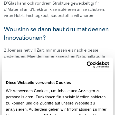
D’Glas kann och rondrëm Strukture gewéckelt gi fir
d’Material an d’Elektronik ze isoléieren an ze schützen:
virun Hëtzt, Fiichtegkeet, Sauerstoff a vill anerem.
Wou sinn se dann haut dru mat deenen
Innovatiounen?
2 Joer ass net vill Zäit, mir mussen eis nach e bësse
gedëllegen. Mee den amerikaneschen Nationallabo fir
erneierbar Energie schafft z.B. u flexibele Solarzellen.
Well d’WillowTMglass esou robust ass, wëllen si
d’Daachzillen einfach ganz duerch Solarzellen aus
WillowTMglass ersetzen. Si hoffen doduerch d’Käschte vu
Diese Webseite verwendet Cookies
Solarzellen
ze reduzéieren.
Wir verwenden Cookies, um Inhalte und Anzeigen zu
personalisieren, Funktionen für soziale Medien anbieten
Auteur: Corinne Kroemmer
zu können und die Zugriffe auf unsere Website zu
Editeurs: Joseph Rodesch a Jerry Wagener
analysieren. Außerdem geben wir Informationen zu Ihrer
Foto © Superdiddly