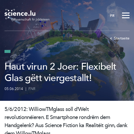
Skip
to
FR
main
content
Startseite
Haut virun 2 Joer: Flexibelt
Glas gëtt viergestallt!
05.06.2014
|
FNR
5/6/2012:
WilliowTMglass
soll d’Welt
revolutionnéieren.
E Smartphone rondrëm dem
Handgelenk? Aus Science Fiction ka Realitéit ginn, dank
dem
WillowTMglass.