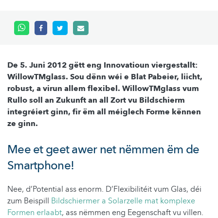
De 5. Juni 2012 gëtt eng Innovatioun viergestallt:
WillowTMglass. Sou dënn wéi e Blat Pabeier, liicht,
robust, a virun allem flexibel. WillowTMglass vum
Rullo soll an Zukunft an all Zort vu Bildschierm
integréiert ginn, fir ëm all méiglech Forme kënnen
ze ginn.
Mee et geet awer net nëmmen ëm de
Smartphone!
Nee, d’Potential ass enorm. D’Flexibilitéit vum Glas, déi
zum Beispill
Bildschiermer a Solarzelle mat komplexe
Formen erlaabt
, ass nëmmen eng Eegenschaft vu villen.