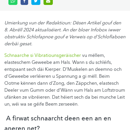
Umierkung vun der Redaktioun: Dësen Artikel gouf den
8. Abrëll 2024 aktualiséiert. An der bloer Infobox iwwer
obstruktiv Schlofapnoe gouf e Verweis op d'Schloflaboen
derbäi gesat.
Schnaarche si Vibratiounsgeräischer
vu mëllem,
elasteschem Geweebe am Hals. Wann s du schléifs,
entspaant sech däi Kierper. D’Muskelen an deemno och
d’Geweebe verléieren u Spannung a gi mëll. Beim
Ootme kënnen dann d’Zong, den Zäppchen, elastesch
Deeler vum Gumm oder d’Wänn vum Hals am Loftstroum
ufänken ze vibréieren. Dat héiert sech da bei munche Leit
un, wéi wa se géife Beem zerseeën.
A firwat schnaarcht deen een an en
aneren net?