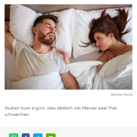
Adobe Stock
Studien hunn erginn, dass däitlech méi Männer ewéi Frae
schnaarchen.