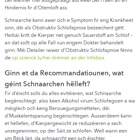
bei Männer méi ausgepräägt ass ewéi bei Fraen an en
Hindernis fir d’Otemloft ass.
Schnaarche kann awer och e Symptom fir eng Krankheet
sinn, déi als
Obstruktiv Schlofapnoe bezeechent gëtt.
Heibäi kritt de Kierper net genuch Sauerstoff am Schlof –
an dat sollt op alle Fall vun engem Dokter behandelt
ginn. Méi Detailer iwwer d’Obstruktiv Schlofapnoe fënns
de
op science.lu
/hei drënner an der Infobox
.
Ginn et da Recommandatiounen,
wat
géint Schnaarchen hëlleft?
Fir d’éischt solls du alles evitéieren, wat Schnaarche
begënschtegt: also keen Alkohol virum Schlofegoen a wa
méiglech och keng Berouegungsmëttelen, déi
d’Muskelentspanung begënschtegen. Ausserdeem kann
et hëllefen, d’Kierpergewiicht ze reduzéieren a sech
unzegewinnen, op der Säit ze schlofen. Well wann een
um Réck läit, da schnaarcht een och éischter.