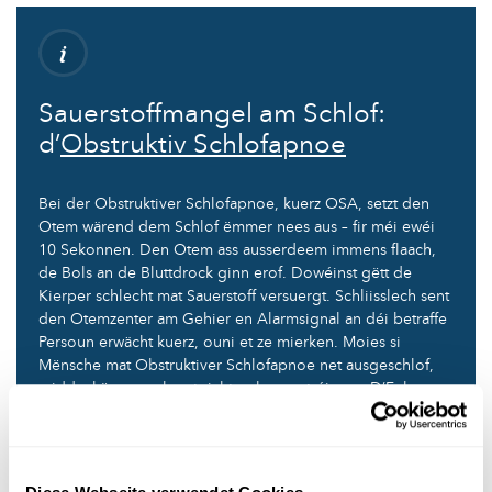
Sauerstoffmangel am Schlof:
d’
Obstruktiv Schlofapnoe
Bei der Obstruktiver Schlofapnoe, kuerz OSA, setzt den
Otem wärend dem Schlof ëmmer nees aus – fir méi ewéi
10 Sekonnen. Den Otem ass ausserdeem immens flaach,
de Bols an de Bluttdrock ginn erof. Dowéinst gëtt de
Kierper schlecht mat Sauerstoff versuergt. Schliisslech sent
den Otemzenter am Gehier en Alarmsignal an déi betraffe
Persoun erwächt kuerz, ouni et ze mierken. Moies si
Mënsche mat Obstruktiver Schlofapnoe net ausgeschlof,
midd a kënne sech net richteg konzentréieren. D’Folge
vun OSA kënnen Depressiounen, héije Bluttdrock,
Häerzerkrankungen oder e Schlag sinn. Jee no Geschlecht
sinn zirka
zwee bis siwe Prozent vun der Bevëlkerung vun
OSA betraff
. Wie schnaarcht an dauernd midd ass, sollt