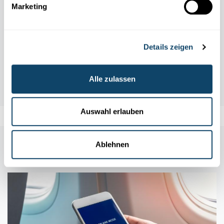
Marketing
Details zeigen
Alle zulassen
Auswahl erlauben
Auch in dieser Rubrik
Ablehnen