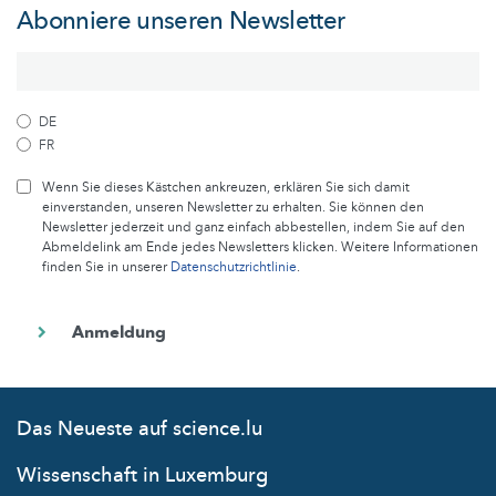
Abonniere unseren Newsletter
DE
FR
Wenn Sie dieses Kästchen ankreuzen, erklären Sie sich damit
einverstanden, unseren Newsletter zu erhalten. Sie können den
Newsletter jederzeit und ganz einfach abbestellen, indem Sie auf den
Abmeldelink am Ende jedes Newsletters klicken. Weitere Informationen
finden Sie in unserer
Datenschutzrichtlinie
.
Das Neueste auf science.lu
Wissenschaft in Luxemburg