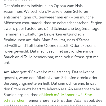
Dat hänkt mam individuellen Opbau vum Hals
zesummen. Wa sech do d’Muskele beim Schlofen
entspanen, ginn d’Otemweeër méi enk – bei munche
Mënschen esou staark, dass se eebe schnaarchen. Et ginn
awer e puer Facteuren, déi d’Schnaarche begënschtegen.
Fëmmen an Erkältunge bewierken entzündlech
Reaktiounen am Hals. Mam Resultat, dass d’Strass
schwëllt an d’Loft beim Ootme rasselt. Oder extreemt
Iwwergewiicht. Dat mécht sech net just ronderëm de
Bauch an d’Taille bemierkbar, mee och d’Strass gëtt méi
enk.
Am Alter gëtt d’Geweebe méi latscheg. Dat selwecht
geschitt, wann een Alkohol virum Schlofen drénkt oder
Berouegungsmëttelen hëlt. Dat sinn och Grënn, firwat
den Otem nuets haart ze héieren ass. An ausserdeem hu
Studien erginn, dass
däitlech méi Männer ewéi Frae
schnaarchen
– ënner anerem wéinst dem Adamsapel, dee