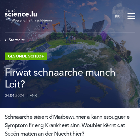
Skip
to
FR
main
content
Startseite
GESONDE SCHLOF
Firwat schnaarche munch
Leit?
04.04.2024
|
FNR
Schnaarche stéiert
d’Matbewunner
a kann esouguer e
Symptom fir eng Krankheet sinn. Wouhier kënnt dat
Seeën matten an der Nuecht hier?