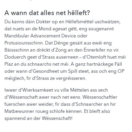
A wann dat alles net hëlleft?
Du kanns däin Dokter op en Hëllefsmëttel uschwätzen,
dat nuets an de Mond agesat gëtt, eng sougenannt
Mandibular Advancement Device oder
Protusiounsschinn. Dat Dénge gesäit aus ewéi eng
Bäissschinn an dréckt d’Zong an den Ënnerkifer no vir.
Doduerch geet d’Strass auserneen – d’Otemloft huet méi
Plaz an du schnaarchs net méi. A ganz hartnäckege Fäll
oder wann d’Gesondheet um Spill steet, ass och eng OP
méiglech, fir d’Strass ze vergréisseren.
Iwwer d’Wierksamkeet vu ville Mëttelen ass sech
d’Wëssenschaft awer nach net eens. Wëssenschaftler
fuerschen awer weider, fir dass d’Schnaarcher an hir
Matbewunner roueg schlofe kënnen. Et bleift also
spannend an der Wëssenschaft!