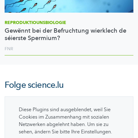
REPRODUKTIOUNSBIOLOGIE
Gewënnt bei der Befruchtung wierklech de
séierste Spermium?
FNR
Folge
science.lu
Diese Plugins sind ausgeblendet, weil Sie
Cookies im Zusammenhang mit sozialen
Netzwerken abgelehnt haben. Um sie zu
sehen, ändern Sie bitte Ihre Einstellungen.