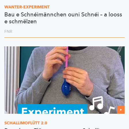
WANTER-EXPERIMENT
Bau e Schnéimännchen ouni Schnéi – a looss
e schmëlzen
FNR
SCHALLIMOFLÜTT
2.0