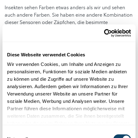
Insekten sehen Farben etwas anders als wir und sehen
auch andere Farben. Sie haben eine andere Kombination
dieser Sensoren oder Zäpfchen, die besimmte
Wellenlängen des Lichts verschlucken. Insekten können
z.B. rot meist nicht sehen, dafür aber UV-Licht, das für uns
unsichtbar ist. So können Insekten z.B. UV-Muster auf
bestimmten Blüten sehen, wodurch sie eine Futterquelle
Diese Webseite verwendet Cookies
erkennen.
Wir verwenden Cookies, um Inhalte und Anzeigen zu
personalisieren, Funktionen für soziale Medien anbieten
Alltag
zu können und die Zugriffe auf unsere Website zu
analysieren. Außerdem geben wir Informationen zu Ihrer
Pflanzen, die besonders auffällige Blüten haben, werden
Verwendung unserer Website an unsere Partner für
am liebsten von Insekten bestäubt. Weisse Margeriten
soziale Medien, Werbung und Analysen weiter. Unsere
sind gut sichtbar, weil deren Blüte einen guten Kontrast
Partner führen diese Informationen möglicherweise mit
zum Hintergrund darstellt, der meist eine grüne Wiese ist.
weiteren Daten zusammen, die Sie ihnen bereitgestellt
haben oder die sie im Rahmen Ihrer Nutzung der Dienste
Ein paar Schmetterlingsarten können auch ein bisschen
gesammelt haben.
Einwilligungsauswahl
rot sehen, so dass sie zur Befruchtung von roten Blüten