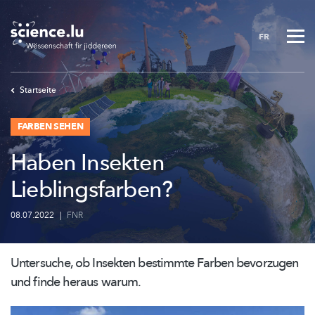
Skip
to
FR
main
content
Startseite
FARBEN SEHEN
Haben Insekten
Lieblingsfarben?
08.07.2022
|
FNR
Untersuche, ob Insekten bestimmte Farben bevorzugen
und finde heraus warum.