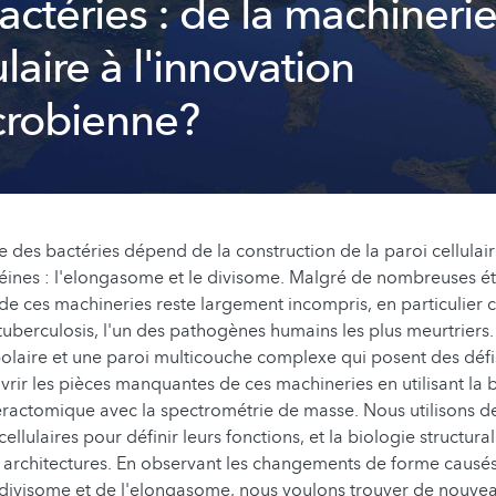
ctéries : de la machineri
aire à l'innovation
crobienne?
re des bactéries dépend de la construction de la paroi cellulai
ines : l'elongasome et le divisome. Malgré de nombreuses ét
e ces machineries reste largement incompris, en particulier 
uberculosis, l'un des pathogènes humains les plus meurtriers
olaire et une paroi multicouche complexe qui posent des défi
vrir les pièces manquantes de ces machineries en utilisant la 
interactomique avec la spectrométrie de masse. Nous utilisons d
ellulaires pour définir leurs fonctions, et la biologie structura
 architectures. En observant les changements de forme causés
divisome et de l'elongasome, nous voulons trouver de nouvea