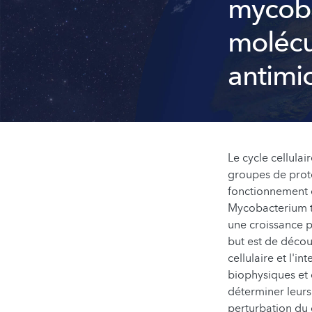
mycoba
molécul
antimi
Le cycle cellulai
groupes de proté
fonctionnement d
Mycobacterium t
une croissance p
but est de décou
cellulaire et l'
biophysiques et c
déterminer leurs
perturbation du 