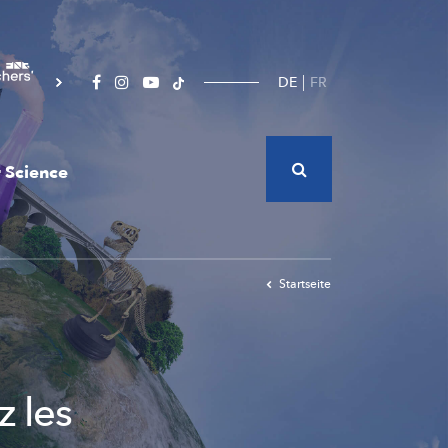
DE
FR
 Science
Startseite
z les