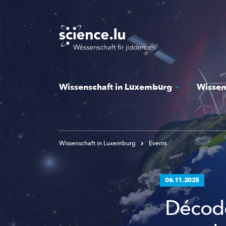
Skip
to
main
content
Wissenschaft in Luxemburg
Wissen
Wissenschaft in Luxemburg
Events
06.11.2025
Décoder