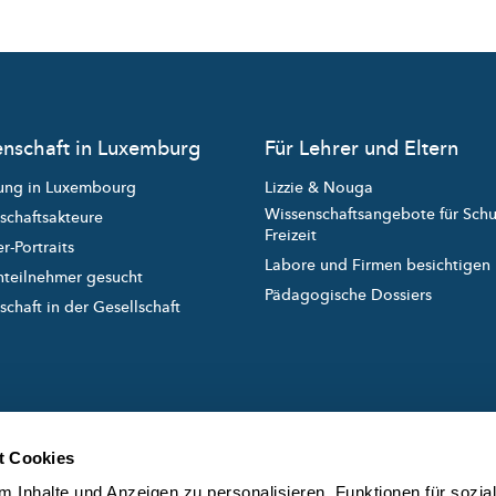
nschaft in Luxemburg
Für Lehrer und Eltern
ung in Luxembourg
Lizzie & Nouga
Wissenschaftsangebote für Sch
schaftsakteure
Freizeit
r-Portraits
Labore und Firmen besichtigen
nteilnehmer gesucht
Pädagogische Dossiers
chaft in der Gesellschaft
t Cookies
 Inhalte und Anzeigen zu personalisieren, Funktionen für sozia