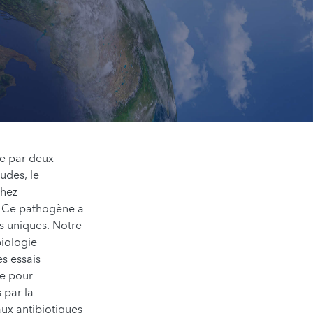
e
re par deux
udes, le
chez
. Ce pathogène a
s uniques. Notre
biologie
es essais
le pour
 par la
ux antibiotiques