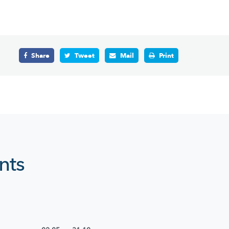
Share
Tweet
Mail
Print
nts