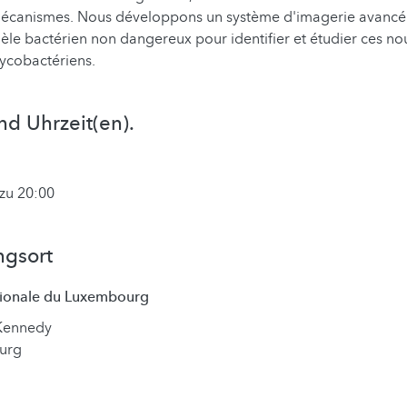
 mécanismes. Nous développons un système d'imagerie avancé 
èle bactérien non dangereux pour identifier et étudier ces n
ycobactériens.
nd Uhrzeit(en).
zu 20:00
ngsort
tionale du Luxembourg
 Kennedy
urg