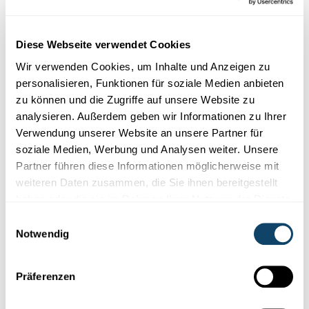
Diese Webseite verwendet Cookies
Wir verwenden Cookies, um Inhalte und Anzeigen zu
personalisieren, Funktionen für soziale Medien anbieten
zu können und die Zugriffe auf unsere Website zu
analysieren. Außerdem geben wir Informationen zu Ihrer
RAUMFAHRT
Wie Schwerelosigkeit entsteht
Verwendung unserer Website an unsere Partner für
soziale Medien, Werbung und Analysen weiter. Unsere
Einmal schwerelos herum schweben – das muss ein tolles Gefühl
Partner führen diese Informationen möglicherweise mit
sein. Hier erfährst du, wie
Schwerelosigkeit
entsteht.
weiteren Daten zusammen, die Sie ihnen bereitgestellt
haben oder die sie im Rahmen Ihrer Nutzung der Dienste
FNR
,
Max-Planck-Institut für Gravitationsphysik
gesammelt haben.
Einwilligungsauswahl
Notwendig
Folge
science.lu
Präferenzen