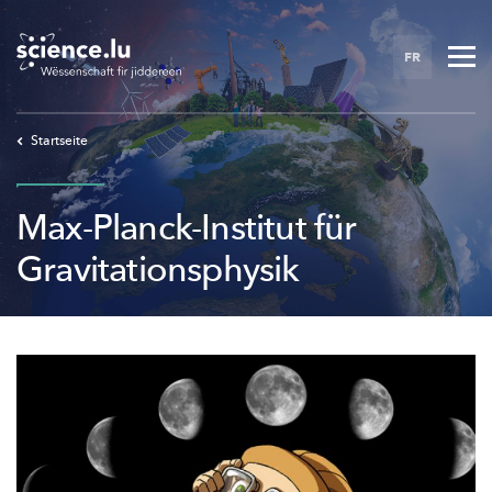
Skip
to
FR
main
content
Startseite
Max-Planck-Institut für
Gravitationsphysik