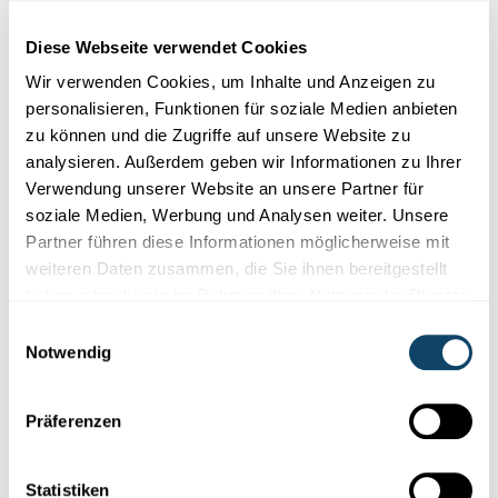
Cookies im Zusammenhang mit sozialen
Netzwerken abgelehnt haben. Um sie zu
Diese Webseite verwendet Cookies
sehen, ändern Sie bitte Ihre Einstellungen.
Wir verwenden Cookies, um Inhalte und Anzeigen zu
personalisieren, Funktionen für soziale Medien anbieten
EINSTELLUNGEN ÄNDERN
zu können und die Zugriffe auf unsere Website zu
analysieren. Außerdem geben wir Informationen zu Ihrer
Verwendung unserer Website an unsere Partner für
soziale Medien, Werbung und Analysen weiter. Unsere
Partner führen diese Informationen möglicherweise mit
weiteren Daten zusammen, die Sie ihnen bereitgestellt
haben oder die sie im Rahmen Ihrer Nutzung der Dienste
Abonniere unseren
gesammelt haben.
Youtube-Kanal
Einwilligungsauswahl
Notwendig
Präferenzen
Folge der Welt der Wissenschaft
und Forschung in Luxemburg
Statistiken