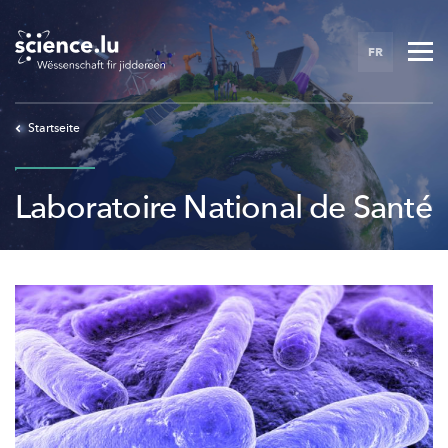
Skip
to
FR
main
content
Startseite
Laboratoire National de Santé