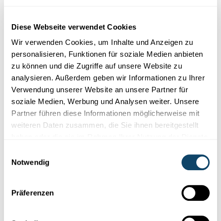
Diese Plugins sind ausgeblendet, weil Sie
Cookies im Zusammenhang mit sozialen
Diese Webseite verwendet Cookies
Netzwerken abgelehnt haben. Um sie zu
Wir verwenden Cookies, um Inhalte und Anzeigen zu
sehen, ändern Sie bitte Ihre Einstellungen.
personalisieren, Funktionen für soziale Medien anbieten
zu können und die Zugriffe auf unsere Website zu
EINSTELLUNGEN ÄNDERN
analysieren. Außerdem geben wir Informationen zu Ihrer
Verwendung unserer Website an unsere Partner für
soziale Medien, Werbung und Analysen weiter. Unsere
Partner führen diese Informationen möglicherweise mit
weiteren Daten zusammen, die Sie ihnen bereitgestellt
haben oder die sie im Rahmen Ihrer Nutzung der Dienste
Abonniere unseren
gesammelt haben.
Einwilligungsauswahl
Youtube-Kanal
Notwendig
Präferenzen
Folge der Welt der Wissenschaft