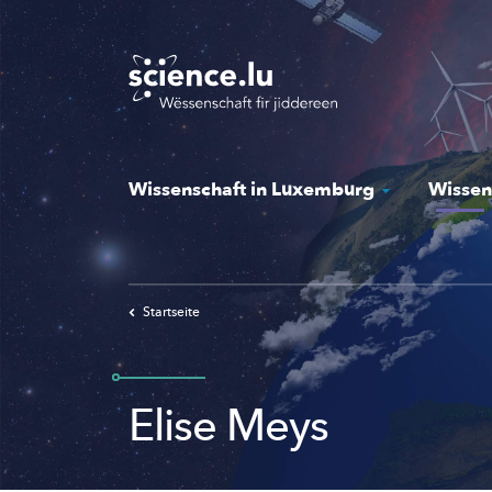
Skip
to
main
content
Wissenschaft in Luxemburg
Wissen
Startseite
Elise Meys