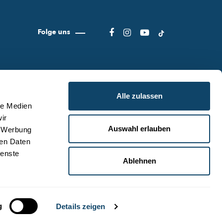
Folge uns
Alle zulassen
le Medien
ir
Auswahl erlauben
, Werbung
ER SCIENCE.LU
NUTZUNGSBEDINGUNGEN
ren Daten
S SCIENCE.LU-TEAM
DATENSCHUTZLINIEN
ienste
Ablehnen
NTAKT
COOKIE RICHTLINIEN
ZURÜCK ZUM ANFANG
g
Details zeigen