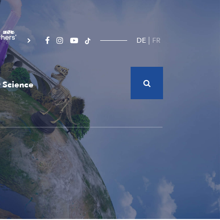
DE
FR
 Science