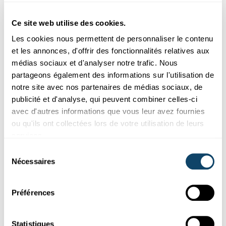
Ces plugins sont masqués car vous avez
refusé les cookies liés aux réseaux sociaux.
Ce site web utilise des cookies.
Pour les voir, veuillez changer vos
Les cookies nous permettent de personnaliser le contenu
préférences.
et les annonces, d'offrir des fonctionnalités relatives aux
médias sociaux et d'analyser notre trafic. Nous
CHANGER MES PRÉFÉRENCES
partageons également des informations sur l'utilisation de
notre site avec nos partenaires de médias sociaux, de
publicité et d'analyse, qui peuvent combiner celles-ci
avec d'autres informations que vous leur avez fournies
ou qu'ils ont collectées lors de votre utilisation de leurs
services.
Abonnez-vous à notre
Sélection
chaîne Youtube
Nécessaires
du
consentement
Préférences
Suivez le monde de la science et de
Statistiques