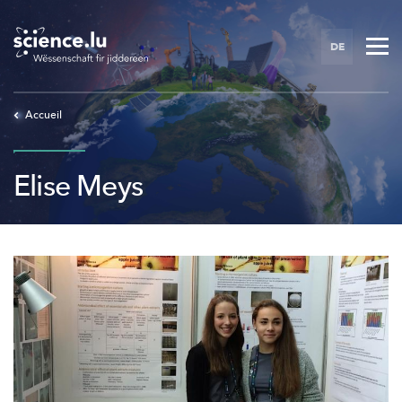
Skip
to
DE
main
content
Accueil
Elise Meys