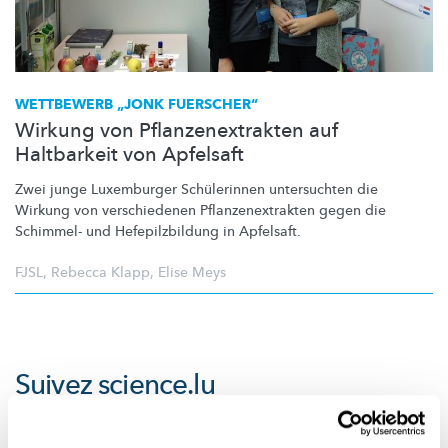
WETTBEWERB „JONK FUERSCHER“
Wirkung von Pflanzenextrakten auf
Haltbarkeit von Apfelsaft
Zwei junge Luxemburger Schülerinnen untersuchten die
Wirkung von verschiedenen
Pflanzenextrakten
gegen die
Schimmel- und
Hefepilzbildung
in Apfelsaft.
FJSL
,
Rebecca Klapp
,
Elise Meys
Suivez
science.lu