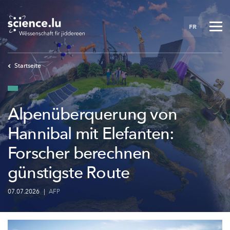
Skip
to
FR
main
content
Startseite
Alpenüberquerung von
Hannibal mit Elefanten:
Forscher berechnen
günstigste Route
07.07.2026
|
AFP