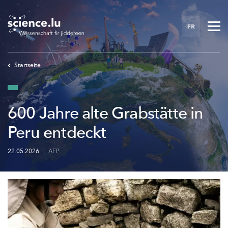
Skip
to
FR
main
content
Startseite
600 Jahre alte Grabstätte in
Peru entdeckt
22.05.2026
|
AFP