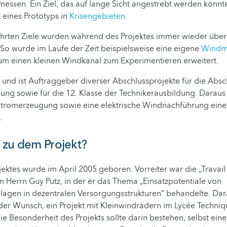
messen. Ein Ziel, das auf lange Sicht angestrebt werden könnt
 eines Prototyps in
Krisengebieten
.
hrten Ziele wurden während des Projektes immer wieder über
 So wurde im Laufe der Zeit beispielsweise eine eigene
Windm
um einen kleinen Windkanal zum Experimentieren erweitert.
nd ist Auftraggeber diverser Abschlussprojekte für die Absc
ung sowie für die 12. Klasse der Technikerausbildung. Daraus
 Stromerzeugung sowie eine elektrische Windnachführung eine
.
 zu dem Projekt?
jektes wurde im April 2005 geboren. Vorreiter war die „Travail
 Herrn Guy Putz, in der er das Thema „Einsatzpotentiale von
nlagen in dezentralen Versorgungsstrukturen“ behandelte. Dar
 der Wunsch, ein Projekt mit Kleinwindrädern im Lycée Techniq
ie Besonderheit des Projekts sollte darin bestehen, selbst ein