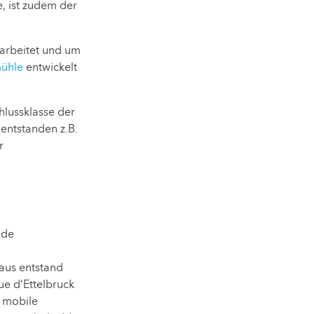
e, ist zudem der
arbeitet und um
ühle
entwickelt
hlussklasse der
 entstanden z.B.
r
 de
aus entstand
ue d‘Ettelbruck
e mobile