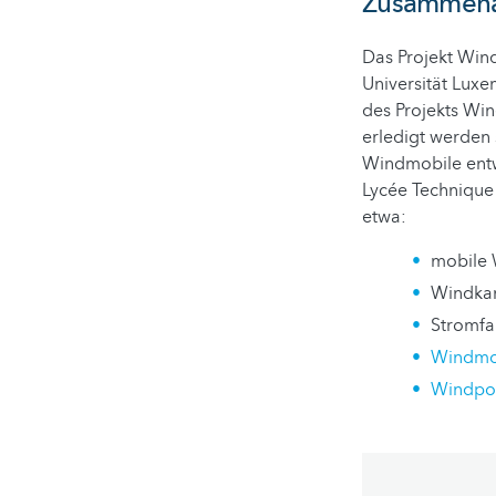
Zusammenarb
Das Projekt Win
Universität Lux
des Projekts Win
erledigt werden 
Windmobile entwi
Lycée Technique 
etwa:
mobile 
Windka
Stromfa
Windmo
Windpo