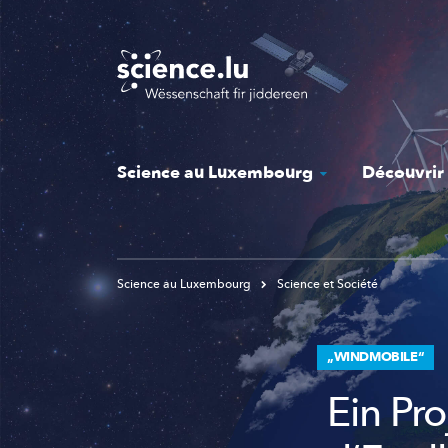
Skip
to
main
content
Science au Luxembourg
Découvrir
Science au Luxembourg
Science et Société
„WINDMOBILE“
Ein Pr