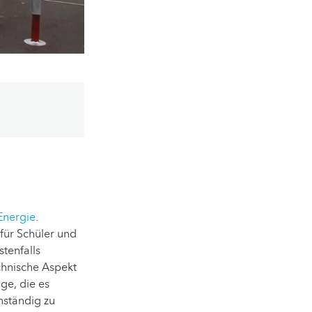
Energie
.
für Schüler und
tenfalls
chnische Aspekt
ge, die es
nständig zu