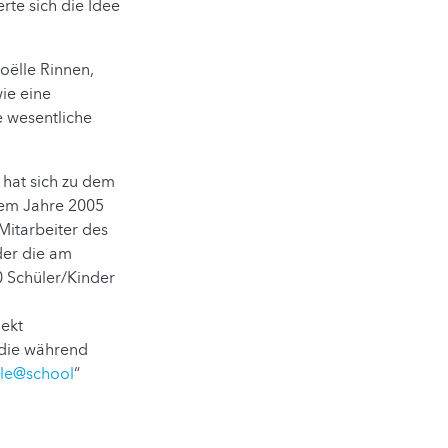
rte sich die Idee
oëlle Rinnen,
ie eine
 wesentliche
 hat sich zu dem
dem Jahre 2005
Mitarbeiter des
der die am
 Schüler/Kinder
jekt
 die während
le@school
“