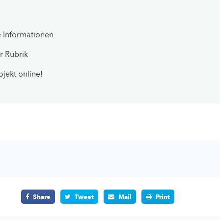
 Informationen
ur Rubrik
ojekt online!
Share
Tweet
Mail
Print