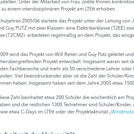
tellen. Unter der Mitarbeit von Frau Joëlle Rinnen konkretisie
zu einem interdisziplinären Projekt am LTEtt erhoben.
huljahres 2005/06 startete das Projekt unter der Leitung von J
d Guy PUTZ mit zwei Klassen: eine Elektrikerklasse (T2EE) sow
e (T2CM2) arbeiteten regelmäßig an dem Projekt, das einige
009 wird das Projekt von Will Reiter und Guy Putz geleitet und
herübergreifenden Projekt entwickelt. Insgesamt waren seit 
eden Fachbereiche und mehr als 50 verschiedene Lehrer oder 
unden. Viel beeindruckender aber ist die Zahl der Schüler/Kin
ommen haben. Insgesamt haben seit dem Jahre 2005 etwa 1500
ese Zahl beinhaltet etwa 200 Schüler die wöchentlich am Pro
ben und die restlichen 1300 Teilnehmer sind Schüler/Kinder,
wie etwa C-Days im LTEtt oder der Projektaktivität „
Windmobi