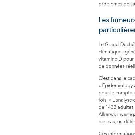
problèmes de sa
Les fumeurs
particulièr
Le Grand-Duché 
climatiques géné
vitamine D pour 
de données réell
C’est dans le ca
« Epidemiology 
pour le compte d
fois. « L’analys
de 1432 adultes 
Alkerwi, investi
des cas, un défic
Ces information