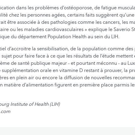
ication dans les problèmes d’ostéoporose, de fatigue muscula
ilité chez les personnes agées, certains faits suggèrent qu’une
ait être associée à des pathologies comme les cancers, les m
ire ou les maladies cardiovasculaires » explique le Saverio S
ifique du département Population Health au sein du LIH.
tiel d’accroitre la sensibilisation, de la population comme des
e sujet pour faire face à ce que les résultats de l’étude metten
me de santé publique majeur - et pourtant méconnu - au Lu
 supplémentation orale en vitamine D restant à prouver, la p
lières en plein air ou encore la diffusion de nouvelles recomm
n matière d’alimentation figurent en première place parmis le
rg Institute of Health (LIH)
p.com