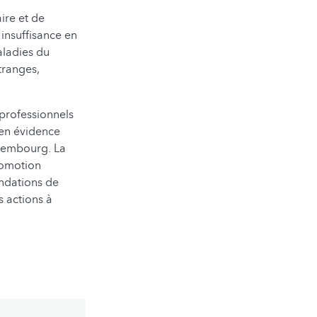
ire et de
 insuffisance en
aladies du
tranges,
 professionnels
t en évidence
xembourg. La
romotion
andations de
s actions à