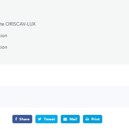
ête ORISCAV-LUX
tion
tion
Share
Tweet
Mail
Print