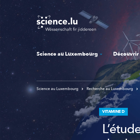
Skip
to
main
content
Science au Luxembourg
Découvrir
Science au Luxembourg
Recherche au Luxembourg
VITAMINE D
L’étude