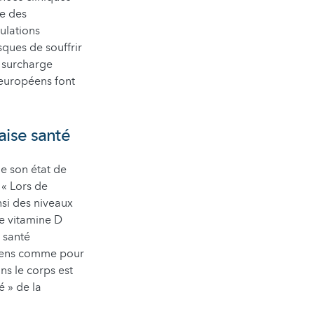
ie des
ulations
sques de souffrir
e surcharge
-européens font
aise santé
de son état de
 « Lors de
si des niveaux
de vitamine D
 santé
ciens comme pour
ns le corps est
é » de la