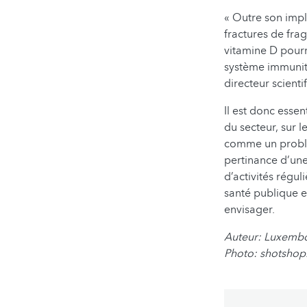
« Outre son impl
fractures de frag
vitamine D pourr
système immunita
directeur scient
Il est donc essen
du secteur, sur l
comme un problè
pertinance d’une
d’activités régu
santé publique e
envisager.
Auteur: Luxembou
Photo: shotsho