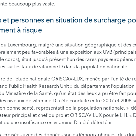
nté beaucoup plus vaste.
 et personnes en situation de surcharge p
ement à risque
du Luxembourg, malgré une situation géographique et des c
ralement peu favorables à une exposition aux UVB (principal
le corps), était jusqu’à présent l’un des rares pays européens
es sur les taux de vitamine D dans la population nationale.
dre de l’étude nationale ORISCAV-LUX, menée par l’unité de 
and Public Health Research Unit » du départemant Population
u Ministère de la Santé, qu’un état des lieux a pu être fait po
e des niveaux de vitamine D a été conduite entre 2007 et 2008 s
en bonne santé, représentatif de la population nationale. », dé
gateur principal et chef du projet ORISCAV-LUX pour le LIH. «
it ou une insuffisance en vitamine D a été détecté ».
s, croisées avec des données socio-démographiques, des don