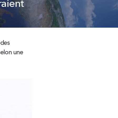
aient
 des
selon une