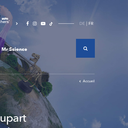
DE
FR
Mr Science
Accueil
lupart