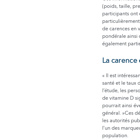
(poids, taille, p
participants on
particulièrement
de carences en v
pondérale ainsi 
également partie
La carence 
« Il est intéress
santé et le taux
l’étude, les per
de vitamine D si
pourrait ainsi é
général. »Ces d
les autorités pu
l’un des marqueu
population.