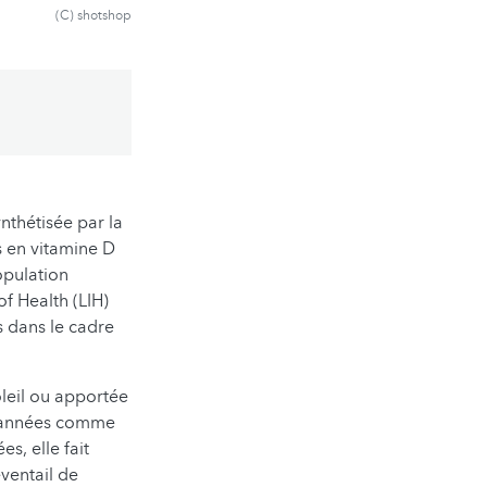
(C) shotshop
nthétisée par la
es en vitamine D
opulation
f Health (LIH)
s dans le cadre
oleil ou apportée
s années comme
s, elle fait
éventail de