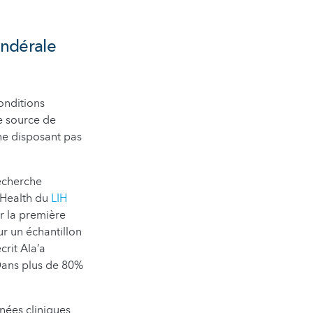
ondérale
onditions
e source de
 ne disposant pas
recherche
 Health du
LIH
ur la première
ur un échantillon
crit Ala’a
 Dans plus de 80%
nées cliniques