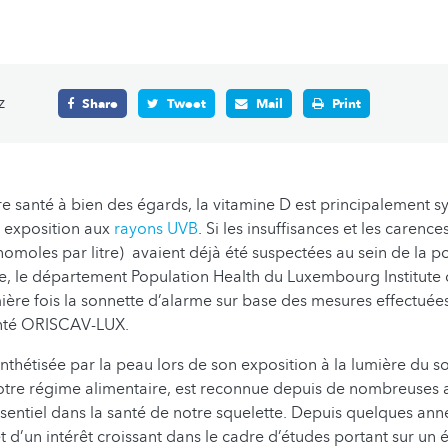
z
Share
Tweet
Mail
Print
re santé à bien des égards, la vitamine D est principalement sy
n exposition aux
rayons UVB
. Si les insuffisances et les carenc
omoles par litre) avaient déjà été suspectées au sein de la p
 le département Population Health du Luxembourg Institute o
mière fois la sonnette d’alarme sur base des mesures effectuée
anté ORISCAV-LUX.
ynthétisée par la peau lors de son exposition à la lumière du s
 notre régime alimentaire, est reconnue depuis de nombreuse
sentiel dans la santé de notre squelette. Depuis quelques année
t d’un intérêt croissant dans le cadre d’études portant sur un 