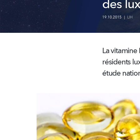
des lu
19.10.2015
|
LIH
La vitamine
résidents
lu
étude nation