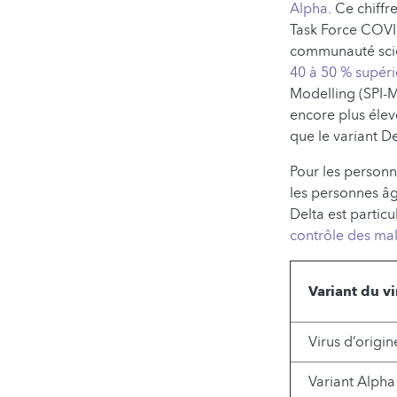
Alpha
. Ce chiffr
Task Force COVID
communauté scie
40 à 50 % supéri
Modelling (SPI-M
encore plus élev
que le variant D
Pour les personn
les personnes âg
Delta est particu
contrôle des ma
Variant du vi
Virus d’origin
Variant Alpha 