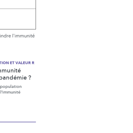
indre l'immunité
TION ET VALEUR R
immunité
a pandémie ?
 population
 l’immunité