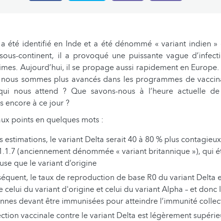
 a été identifié en Inde et a été dénommé « variant indien 
sous-continent, il a provoqué une puissante vague d’infecti
imes. Aujourd’hui, il se propage aussi rapidement en Europe.
is, nous sommes plus avancés dans les programmes de vaccin
qui nous attend ? Que savons-nous à l’heure actuelle de
 encore à ce jour ?
paux points en quelques mots :
s estimations, le variant Delta serait 40 à 80 % plus contagieu
1.1.7 (anciennement dénommée « variant britannique »), qui ét
use que le variant d’origine
équent, le taux de reproduction de base R0 du variant Delta es
 celui du variant d'origine et celui du variant Alpha – et don
nnes devant être immunisées pour atteindre l’immunité colle
ction vaccinale contre le variant Delta est légèrement supérie