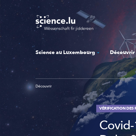
Skip
to
main
content
Science au Luxembourg
Découvrir
Découvrir
VÉRIFICATION DES F
Covid-