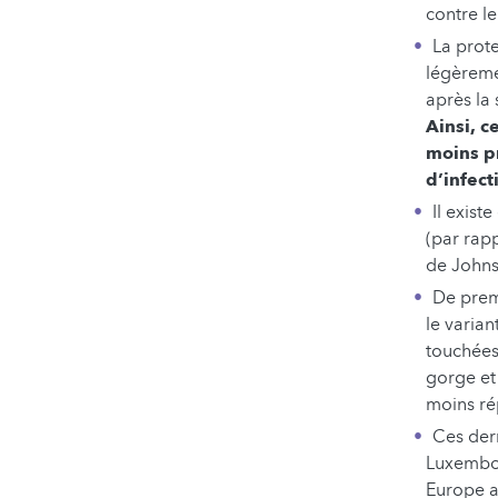
contre l
La prote
légèreme
après la
Ainsi, c
moins p
d’infect
Il exist
(par rap
de Johns
De prem
le varian
touchées
gorge et 
moins r
Ces dern
Luxembou
Europe a