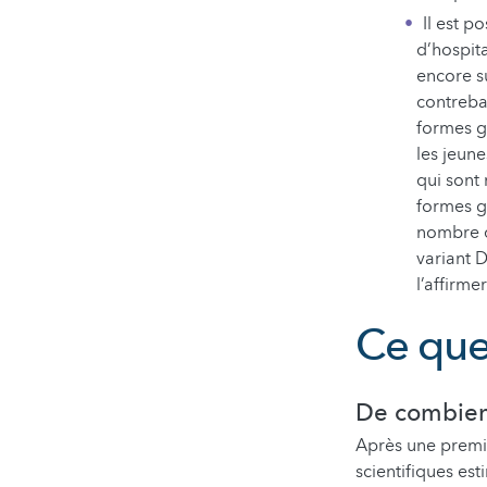
Il est p
d’hospita
encore s
contreba
formes gr
les jeun
qui sont
formes gr
nombre d
variant D
l’affirme
Ce que
De combien 
Après une premi
scientifiques es