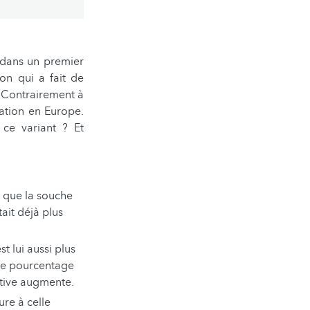
» dans un premier
on qui a fait de
 Contrairement à
ation en Europe.
 ce variant ? Et
x que la souche
ait déjà plus
t lui aussi plus
c le pourcentage
ctive augmente.
ure à celle