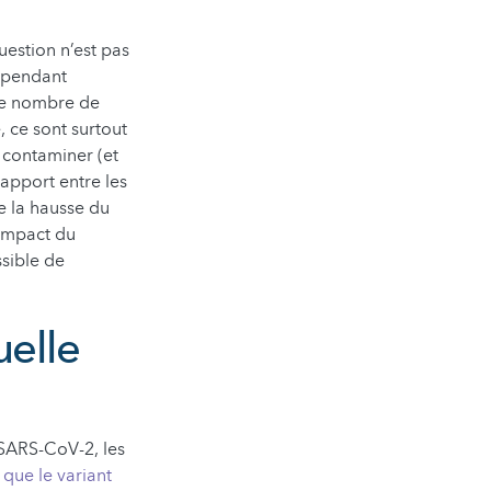
uestion n’est pas
ependant
 le nombre de
, ce sont surtout
 contaminer (et
rapport entre les
e la hausse du
’impact du
ssible de
uelle
 SARS-CoV-2, les
 que le variant