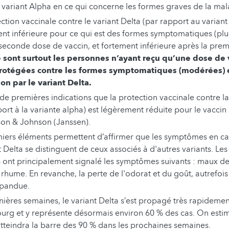
e variant Alpha en ce qui concerne les formes graves de la mal
ction vaccinale contre le variant Delta (par rapport au variant
nt inférieure pour ce qui est des formes symptomatiques (pl
 seconde dose de vaccin, et fortement inférieure après la prem
e sont surtout les personnes n’ayant reçu qu’une dose de 
rotégées contre les formes symptomatiques (modérées) 
ion par le variant Delta.
e de premières indications que la protection vaccinale contre la
port à la variante alpha) est légèrement réduite pour le vacci
on & Johnson (Janssen).
iers éléments permettent d’affirmer que les symptômes en cas
t Delta se distinguent de ceux associés à d'autres variants. Le
 ont principalement signalé les symptômes suivants : maux de
rhume. En revanche, la perte de l'odorat et du goût, autrefois 
épandue.
ières semaines, le variant Delta s’est propagé très rapidemen
rg et y représente désormais environ 60 % des cas. On estim
tteindra la barre des 90 % dans les prochaines semaines.