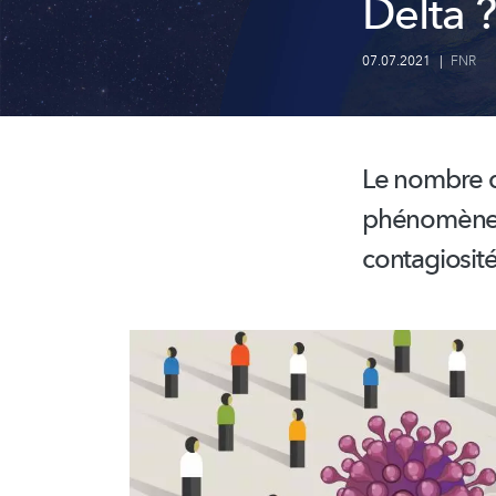
Delta ?
07.07.2021
|
FNR
Le nombre
phénomène es
contagiosité