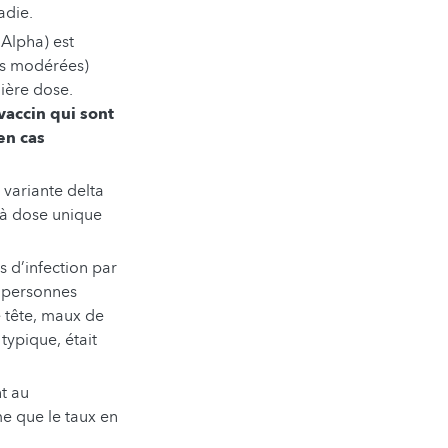
adie.
 Alpha) est
us modérées)
ière dose.
vaccin qui sont
en cas
 variante delta
n à dose unique
 d’infection par
s personnes
 tête, maux de
typique, était
t au
e que le taux en