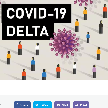
z
Share
Tweet
Mail
Print