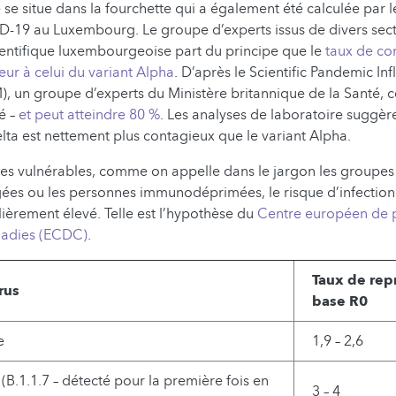
e se situe dans la fourchette qui a également été calculée par 
-19 au Luxembourg. Le groupe d’experts issus de divers sect
ntifique luxembourgeoise part du principe que le
taux de co
eur à celui du variant Alpha
. D’après le Scientific Pandemic I
), un groupe d’experts du Ministère britannique de la Santé, ce
é –
et peut atteindre 80 %
. Les analyses de laboratoire suggè
elta est nettement plus contagieux que le variant Alpha.
es vulnérables, comme on appelle dans le jargon les groupes 
ées ou les personnes immunodéprimées, le risque d’infection 
lièrement élevé. Telle est l’hypothèse du
Centre européen de p
ladies (ECDC)
.
Taux de rep
rus
base R0
e
1,9 – 2,6
(B.1.1.7 – détecté pour la première fois en
3 – 4