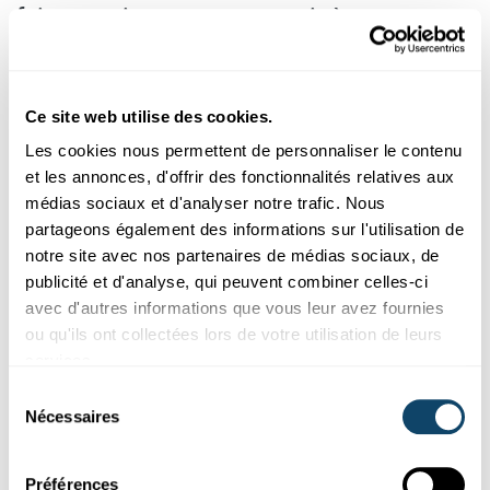
faire vacciner pour parvenir à cette
immunité collective ? Ici, le même
chiffre que le seuil pour atteindre
Ce site web utilise des cookies.
l'immunité collective, à savoir 70 %, est
Les cookies nous permettent de personnaliser le contenu
souvent cité. Mais on ne peut pas
et les annonces, d'offrir des fonctionnalités relatives aux
forcément mettre sur le même plan les
médias sociaux et d'analyser notre trafic. Nous
partageons également des informations sur l'utilisation de
personnes vaccinées et les personnes
notre site avec nos partenaires de médias sociaux, de
immunisées ?
publicité et d'analyse, qui peuvent combiner celles-ci
avec d'autres informations que vous leur avez fournies
C’est correct. Si l'objectif est d’avoir un taux
ou qu'ils ont collectées lors de votre utilisation de leurs
d’immunisation de 70 % au sein de la population, il
services.
faudrait qu’une proportion supérieure se fasse vacciner,
Sélection
car les vaccins ne sont pas efficaces à 100 %.
Nécessaires
du
Et si les vaccins ne permettent pas une
consentement
immunité stérilisante ?
Préférences