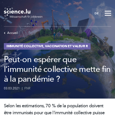
Skip
to
DE
main
content
Accueil
IMMUNITÉ COLLECTIVE, VACCINATION ET VALEUR R
Peut-on espérer que
l’immunité collective mette fin
à la pandémie ?
03.03.2021
|
FNR
Selon les estimations, 70 % de la population doivent
être immunisés pour que l’immunité collective puisse