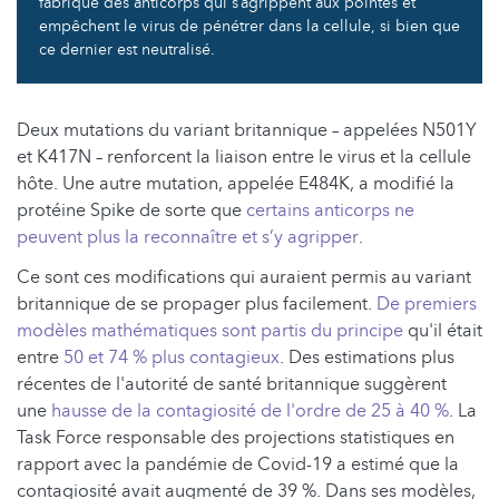
fabrique des anticorps qui s’agrippent aux pointes et
empêchent le virus de pénétrer dans la cellule, si bien que
ce dernier est neutralisé.
Deux mutations du variant britannique – appelées N501Y
et K417N – renforcent la liaison entre le virus et la cellule
hôte. Une autre mutation, appelée E484K, a modifié la
protéine Spike de sorte que
certains anticorps ne
peuvent plus la reconnaître et s’y agripper
.
Ce sont ces modifications qui auraient permis au variant
britannique de se propager plus facilement.
De premiers
modèles mathématiques sont partis du principe
qu'il était
entre
50 et 74 % plus contagieux
. Des estimations plus
récentes de l'autorité de santé britannique suggèrent
une
hausse de la contagiosité de l'ordre de 25 à 40 %
. La
Task Force responsable des projections statistiques en
rapport avec la pandémie de Covid-19 a estimé que la
contagiosité avait augmenté de 39 %. Dans ses modèles,