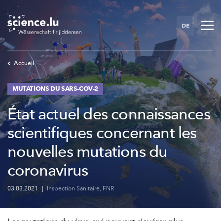
Skip
to
DE
main
content
Accueil
MUTATIONS DU SARS-COV-2
État actuel des connaissances
scientifiques concernant les
nouvelles mutations du
coronavirus
03.03.2021
|
Inspection Sanitaire
,
FNR