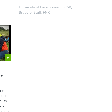
University of Luxembourg
,
LCSB
,
Brauerei Stuff
,
FNR
en
vill
 alle
ouss
 där
e huet