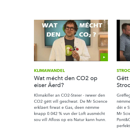
KLIMAWANDEL
STRO
Wat mécht den CO2 op
Gëtt
eiser Äerd?
Stro
Klimakiller an CO2-Steier - iwwer den
Grëffeg
CO2 gëtt vill geschwat. De Mr Science
nëmme 
erkläert firwat e Gas, deen nëmme
déi e
S
knapp 0.042 % vun der Loft ausmécht
Mr Sci
sou vill Afloss op eis Natur kann hunn.
Pont&C
perfek