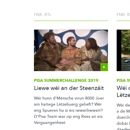
FNR
,
RTL
FNR
,
R
PISA
SUMMERCHALLENGE
2019
PISA
S
Liewe wéi an der Steenzäit
Wéi 
Lëtz
Wéi hunn d'Mënsche virun 8000 Joer
am haitege Lëtzebuerg gelieft? Wéi
Wéi de
eng Spueren hu si eis iwwerliwwert?
a de M
D'Pisa Team war op eng Rees an eis
duerch
Vergaangenheet.
dobäi 
däerfe