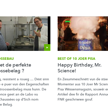
OSSEBAU
BEST OF 10 JOER PISA
 et de perfekte
Happy Birthday, Mr.
ossebelag ?
Science!
, resistent a roueg … Dëst sinn
En
Zesummeschnëtt
vun de stäe
e puer vun den Eegenschaften
Momenter aus 10 Joer Mr Scie
troossenbelag
muss hunn. De
Pisa
Wëssensmagazin,
souwéi e
ence geet an de Labo vu
Artikel dee fir de Rapport Annu
haussées
op d’Sich nom
FNR geschriwwe gouf.
te Belag.