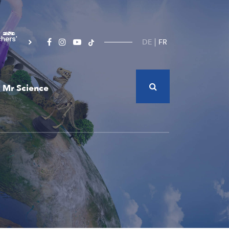
DE
FR
Mr Science