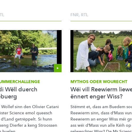
TL
FNR
,
RTL
UMMERCHALLENGE
MYTHOS ODER WOURECHT
di Wëll duerch
Wéi vill Reewierm liew
ebuerg
ënnert enger Wiss?
 Wollef sinn den Olivier Catani
Stëmmt et, dass am Buedem sou 
ister Science emol queesch
Reewierm sinn, dass d’Mass vun
 d’Land getrëppelt. Si hunn
Reewierm an enger Wiss méi gr
keng Dierfer a keng Stroossen
ass wéi d’Mass vun alle Kéih op
n huelen.
selweschter Wiss? De Mr Scienc