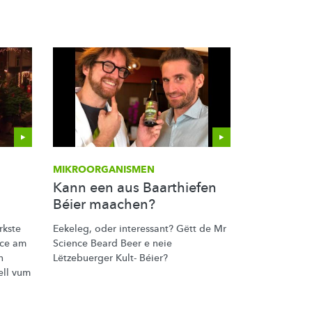
MIKROORGANISMEN
Kann een aus Baarthiefen
Béier maachen?
rkste
Eekeleg, oder interessant? Gëtt de Mr
nce am
Science Beard Beer e neie
n
Lëtzebuerger Kult- Béier?
ell vum