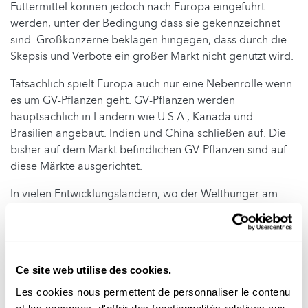
Futtermittel können jedoch nach Europa eingeführt
werden, unter der Bedingung dass sie gekennzeichnet
sind. Großkonzerne beklagen hingegen, dass durch die
Skepsis und Verbote ein großer Markt nicht genutzt wird.
Tatsächlich spielt Europa auch nur eine Nebenrolle wenn
es um GV-Pflanzen geht. GV-Pflanzen werden
hauptsächlich in Ländern wie U.S.A., Kanada und
Brasilien angebaut. Indien und China schließen auf. Die
bisher auf dem Markt befindlichen GV-Pflanzen sind auf
diese Märkte ausgerichtet.
In vielen Entwicklungsländern, wo der Welthunger am
ehesten gestillt werden muss, gelten jedoch andere
Umweltbedingungen, die sich auf den Ertrag auswirken –
schlechte Böden und Dürren, wie die in Ostafrika, können
humanitäre Katastrophen auslösen – und andere
Ce site web utilise des cookies.
Bedürfnisse: Wie z.B. das Bedürfnis, Wasser einzusparen.
Es bleibt ein lohnendes Ziel Pflanzen zu entwickeln, die
Les cookies nous permettent de personnaliser le contenu