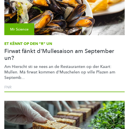
Mr Science
ET KËNNT OP DEN “R” UN
Firwat fänkt d'Mullesaison am September
un?
Am Hierscht sti se nees an de Restauranten op der Kaart:
Mullen. Mä firwat kommen d'Muschelen op ville Plazen am
Septemb...
FNR