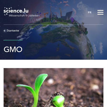
Skip
to
FR
main
content
Startseite
GMO