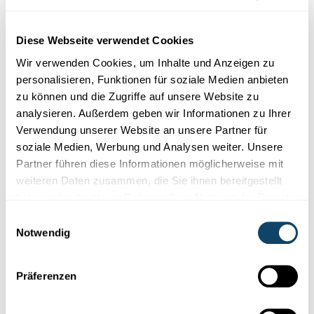
Diese Webseite verwendet Cookies
Wir verwenden Cookies, um Inhalte und Anzeigen zu
personalisieren, Funktionen für soziale Medien anbieten
SCIENCE.LU SPECIAL GENTECHNIK 1
zu können und die Zugriffe auf unsere Website zu
Mit Hilfe von Gentechnik die Welt ernähren?
analysieren. Außerdem geben wir Informationen zu Ihrer
Verwendung unserer Website an unsere Partner für
Kontext zur Bewertung der Gentechnik: Was ist grüne
soziale Medien, Werbung und Analysen weiter. Unsere
Gentechnik überhaupt, weshalb wird sie eingesetzt und wie
Partner führen diese Informationen möglicherweise mit
risikoreich ist sie?
weiteren Daten zusammen, die Sie ihnen bereitgestellt
science.lu
haben oder die sie im Rahmen Ihrer Nutzung der Dienste
gesammelt haben.
Einwilligungsauswahl
Notwendig
Folge
science.lu
Präferenzen