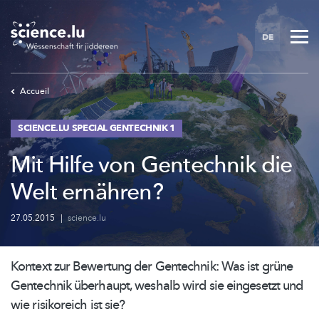
Skip
to
DE
main
content
Accueil
SCIENCE.LU SPECIAL GENTECHNIK 1
Mit Hilfe von Gentechnik die
Welt ernähren?
27.05.2015
|
science.lu
Kontext zur Bewertung der Gentechnik: Was ist grüne
Gentechnik überhaupt, weshalb wird sie eingesetzt und
wie risikoreich ist sie?