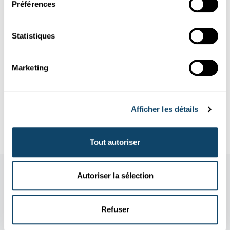
Préférences
Autor: Jean-Paul Bertemes
Foto
©
Veneratio/Shotshop.com
Statistiques
Infobox
Marketing
Definition Gentechnik
Afficher les détails
Ein Beispiel für Züchtung
Tout autoriser
Autoriser la sélection
Refuser