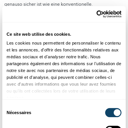
genauso sicher ist wie eine konventionelle.
Weshalb haben viele Menschen Angst vor Genfood?
Weshalb wird Gentechnik anders als Züchtung
eingestuft?
Ce site web utilise des cookies.
Wenn es bisher keinen Nachweis dafür gibt, Gentechnik
sei schädlich für den Menschen, weshalb wird sie dann so
Les cookies nous permettent de personnaliser le contenu
viel kritisiert?
et les annonces, d'offrir des fonctionnalités relatives aux
Welche transgene Pflanzen sind bisher auf dem Markt?
médias sociaux et d'analyser notre trafic. Nous
Brauchen wir überhaupt Gentechnik in Europa?
partageons également des informations sur l'utilisation de
notre site avec nos partenaires de médias sociaux, de
Ist die pauschale Frage „Gentechnik ja oder nein?“
publicité et d'analyse, qui peuvent combiner celles-ci
überhaupt relevant? Oder geht es vielmehr um
avec d'autres informations que vous leur avez fournies
Nachhaltigkeitskriterien?
ou qu'ils ont collectées lors de votre utilisation de leurs
Gibt es ein Beispiel für den Einsatz von Gentechnik, dem
services.
auch einige Kritiker zustimmen?
Sélection
Welche weiteren Beispiele gibt es, wo Gentechnik für
Nécessaires
du
arme Leute eingesetzt werden soll?
consentement
Gentechnik, um die Banane zu retten?