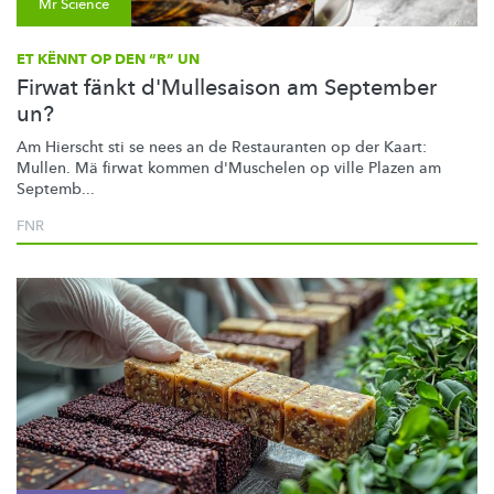
Mr Science
ET KËNNT OP DEN “R” UN
Firwat fänkt d'Mullesaison am September
un?
Am Hierscht sti se nees an de Restauranten op der Kaart:
Mullen. Mä firwat kommen d'Muschelen op ville Plazen am
Septemb...
FNR