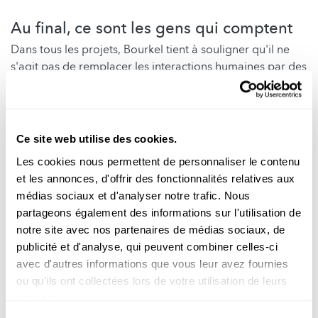
Au final, ce sont les gens qui comptent
Dans tous les projets, Bourkel tient à souligner qu'il ne
s'agit pas de remplacer les interactions humaines par des
appareils tels que les smartphones, tablettes ou autres.
Au contraire. « La composante humaine est très
importante dans tous les projets et les techniques doivent
plutôt être un soutien. Il s'agit par exemple de faciliter les
Ce site web utilise des cookies.
échanges par le biais de fonctions vidéo et de rappeler à
Les cookies nous permettent de personnaliser le contenu
chacun d'entretenir ses contacts. Enfin, il est également
et les annonces, d'offrir des fonctionnalités relatives aux
important d'attirer les gens vers le métier de soignant".
médias sociaux et d'analyser notre trafic. Nous
Text: Tim Haarmann
partageons également des informations sur l'utilisation de
notre site avec nos partenaires de médias sociaux, de
publicité et d'analyse, qui peuvent combiner celles-ci
avec d'autres informations que vous leur avez fournies
Infobox
ou qu'ils ont collectées lors de votre utilisation de leurs
services.
Publikationen