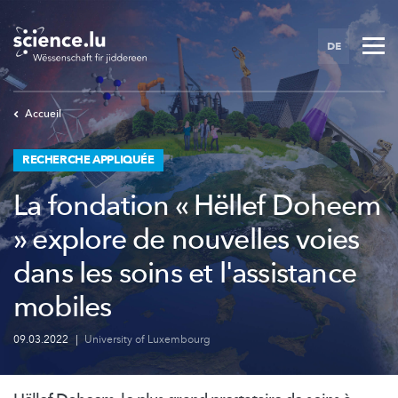
Skip
to
DE
main
content
Accueil
RECHERCHE APPLIQUÉE
La fondation « Hëllef Doheem
» explore de nouvelles voies
dans les soins et l'assistance
mobiles
09.03.2022
|
University of Luxembourg