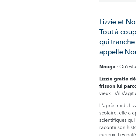
Lizzie et N
Tout à coup,
qui tranche
appelle Nou
Nouga :
Qu'est-c
Lizzie gratte d
frisson lui parc
vieux - s'il s'agi
L'après-midi, Liz
scolaire, elle a 
scientifiques qui 
raconte son histo
curieux. Les pa