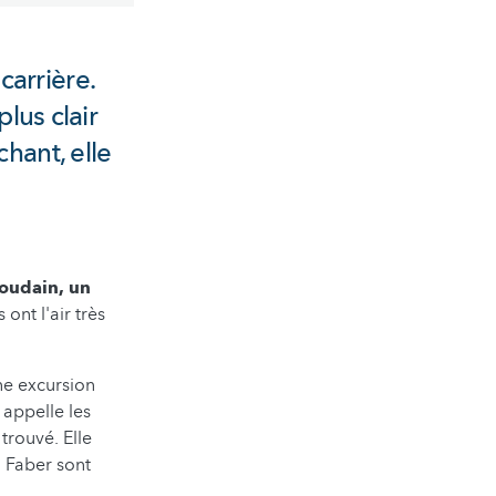
arrière.
plus clair
hant, elle
Soudain, un
 ont l'air très
une excursion
 appelle les
 trouvé. Elle
n Faber sont