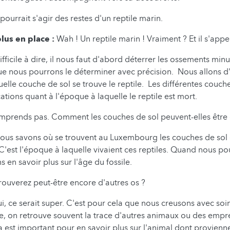
l pourrait s'agir des restes d'un reptile marin.
plus en place :
Wah ! Un reptile marin ! Vraiment ? Et il s'ap
ifficile à dire, il nous faut d'abord déterrer les ossements mi
ue nous pourrons le déterminer avec précision. Nous allons d'
elle couche de sol se trouve le reptile. Les différentes couc
tions quant à l'époque à laquelle le reptile est mort.
mprends pas. Comment les couches de sol peuvent-elles être
ous savons où se trouvent au Luxembourg les couches de sol d
 C'est l'époque à laquelle vivaient ces reptiles. Quand nous p
 en savoir plus sur l'âge du fossile.
trouverez peut-être encore d'autres os ?
i, ce serait super. C'est pour cela que nous creusons avec soin.
, on retrouve souvent la trace d'autres animaux ou des empr
a est important pour en savoir plus sur l'animal dont provienne