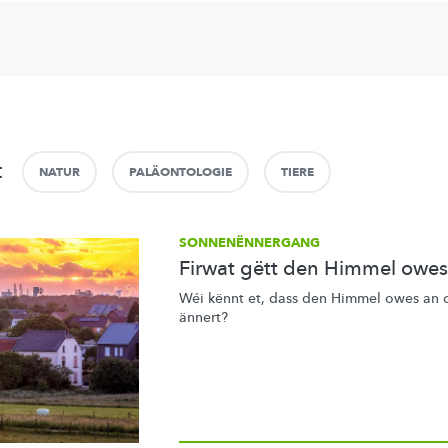
t
NATUR
PALÄONTOLOGIE
TIERE
SONNENËNNERGANG
Firwat gëtt den Himmel owes
Wéi kënnt et, dass den Himmel owes an 
ännert?