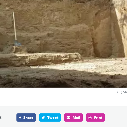
(C) S
z
Share
Tweet
Mail
Print