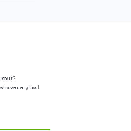
 rout?
och moies seng Faarf