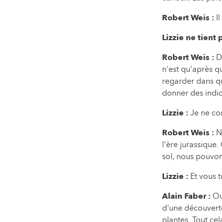
Robert Weis :
I
Lizzie ne tient 
Robert Weis :
D
n'est qu'après q
regarder dans qu
donner des indica
Lizzie :
Je ne co
Robert Weis :
N
l'ère jurassique.
sol, nous pouvons
Lizzie :
Et vous 
Alain Faber :
Ou
d'une découverte
plantes. Tout cel