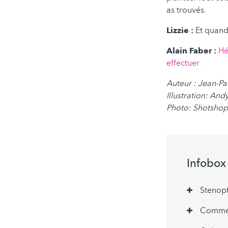
as trouvés.
Lizzie :
Et quand
Alain Faber :
Hé
effectuer.
Auteur : Jean-P
Illustration: An
Photo: Shotshop
Infobox
Stenopt
Comment