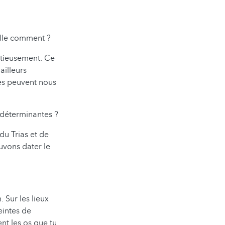
pelle comment ?
nutieusement. Ce
ailleurs
hes peuvent nous
 déterminantes ?
u Trias et de
ouvons dater le
 Sur les lieux
eintes de
nt les os que tu