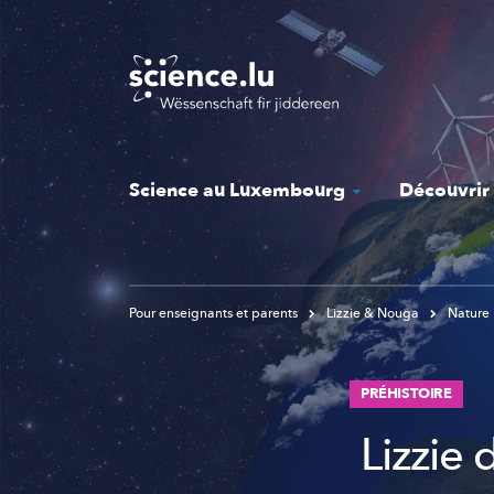
Skip
to
main
content
Science au Luxembourg
Découvrir
Pour enseignants et parents
Lizzie & Nouga
Nature
PRÉHISTOIRE
Lizzie 