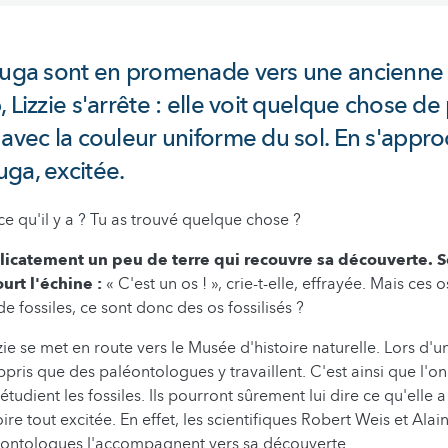
ouga sont en promenade vers une ancienne c
 Lizzie s'arrête : elle voit quelque chose de 
 avec la couleur uniforme du sol. En s'approc
ga, excitée.
e qu'il y a ? Tu as trouvé quelque chose ?
élicatement un peu de terre qui recouvre sa découverte. 
ourt l'échine :
« C'est un os ! », crie-t-elle, effrayée. Mais ces os
t de fossiles, ce sont donc des os fossilisés ?
zie se met en route vers le Musée d'histoire naturelle. Lors d'
appris que des paléontologues y travaillent. C'est ainsi que l'on
étudient les fossiles. Ils pourront sûrement lui dire ce qu'elle a
ire tout excitée. En effet, les scientifiques Robert Weis et Alai
léontologues l'accompagnent vers sa découverte.